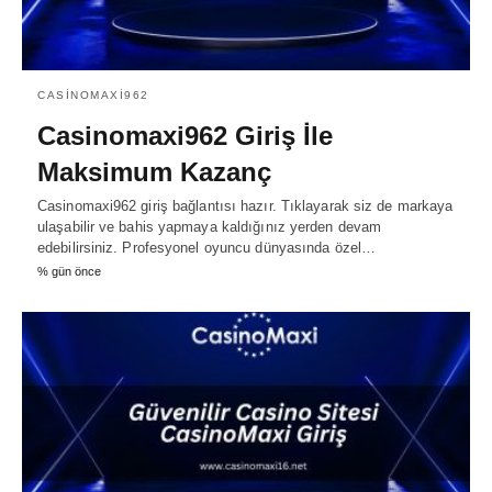
CASINOMAXI962
Casinomaxi962 Giriş İle
Maksimum Kazanç
Casinomaxi962 giriş bağlantısı hazır. Tıklayarak siz de markaya
ulaşabilir ve bahis yapmaya kaldığınız yerden devam
edebilirsiniz. Profesyonel oyuncu dünyasında özel…
% gün önce