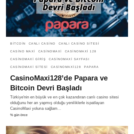
BITCOIN
CANLI CASINO
CANLI CASINO SITESI
CASINO MAXI
CASINOMAXI
CASINOMAXI 128
CASINOMAXI GIRIŞ
CASINOMAXI SAYFASI
CASINOMAXI SITESI
CASINOMAXI128
PAPARA
CasinoMaxi128’de Papara ve
Bitcoin Devri Başladı
Türkiye'nin en büyük ve en çok kazandıran canlı casino sitesi
olduğunu her an yapmış olduğu yeniliklerle ispatlayan
CasinoMaxi yoluna sağlam…
% gün önce