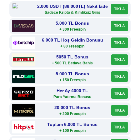
2.000 USDT (88.000TL) Nakit İade
TIKLA
Sadece Kripto & Kimliksiz Giriş
5.000 TL Bonus
TIKLA
+ 300 Freespin
6.000 TL Hoş Geldin Bonusu
TIKLA
+ 80 Freespin
5050 TL Bonus
TIKLA
+ 500 TL Bedava Bahis
5.000 TL Bonus
TIKLA
+ 150 Freespin
Her Ay 4000 TL
TIKLA
Para Yatırma Bonusu
20.000 TL Bonus
TIKLA
+ 200 Freespin
Toplam 6.000 TL Bonus
TIKLA
+ 100 Freespin