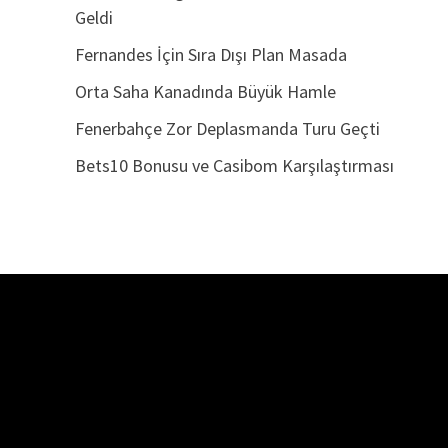
Geldi
Fernandes İçin Sıra Dışı Plan Masada
Orta Saha Kanadında Büyük Hamle
Fenerbahçe Zor Deplasmanda Turu Geçti
Bets10 Bonusu ve Casibom Karşılaştırması