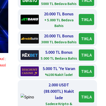
TIKLA
5000 TL Bedava Bahis
20.000 TL Bonus
TIKLA
+ 5.000 TL Bedava
Bahis
20.000 TL Bonus
TIKLA
3000 TL Bedava Bahis
5.000 TL Bonus
TIKLA
5.000 TL Bedava Bahis
AXI
/
MAXI
5.000 TL 'Ye Varan
TIKLA
%100 Nakit İade!
2.000 USDT
(88.000TL) Nakit
TIKLA
İade
Sadece Kripto &