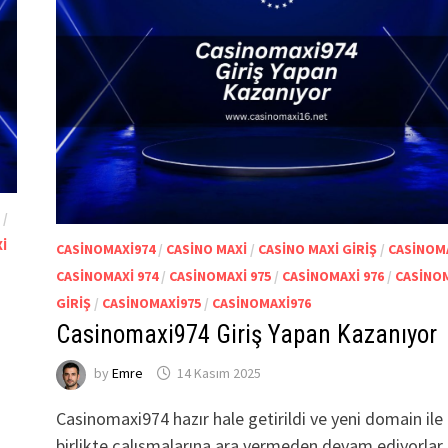
I
/
I
CASINOMAXI974
/
CASINO MAXI
/
CASINO MAXI GIRIŞ
/
CASINOM
CASINOMAXI 974
/
CASINOMAXI 975
/
CASINOMAXI 976
/
CASINO
GIRIŞ
/
CASINOMAXI975
/
CASINOMAXI976
Casinomaxi974 Giriş Yapan Kazanıyor
by
Emre
14 Kasım 2025
o
Casinomaxi974 hazır hale getirildi ve yeni domain ile
birlikte çalışmalarına ara vermeden devam ediyorlar.