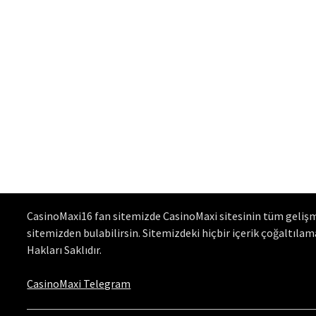
CasinoMaxi16 fan sitemizde CasinoMaxi sitesinin tüm geliş
sitemizden bulabilirsin. Sitemizdeki hiçbir içerik çoğaltı
Hakları Saklıdır.
CasinoMaxi Telegram