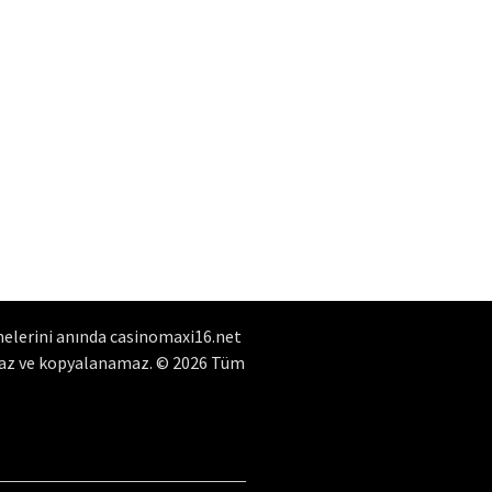
melerini anında casinomaxi16.net
lamaz ve kopyalanamaz. © 2026 Tüm