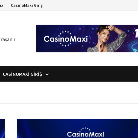
axi
CasinoMaxi Giriş
 Yaşanır
CASINOMAXI GIRIŞ