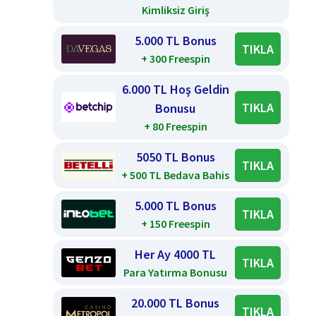
Kimliksiz Giriş
5.000 TL Bonus
TIKLA
+ 300 Freespin
6.000 TL Hoş Geldin
TIKLA
Bonusu
+ 80 Freespin
5050 TL Bonus
TIKLA
+ 500 TL Bedava Bahis
5.000 TL Bonus
TIKLA
+ 150 Freespin
Her Ay 4000 TL
TIKLA
Para Yatırma Bonusu
20.000 TL Bonus
TIKLA