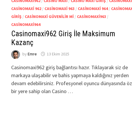
CASINOMAXI962
/
CASINO MAXI
/
CASINO MAXI GIRIŞ
/
CASINOMAX
CASINOMAXI 962
/
CASINOMAXI 963
/
CASINOMAXI 964
/
CASINOMAX
GIRIŞ
/
CASINOMAXI GÜVENILIR MI
/
CASINOMAXI963
/
CASINOMAXI964
Casinomaxi962 Giriş İle Maksimum
Kazanç
by
Emre
13 Ekim 2025
Casinomaxi962 giriş bağlantısı hazır. Tıklayarak siz de
markaya ulaşabilir ve bahis yapmaya kaldığınız yerden
devam edebilirsiniz. Profesyonel oyuncu dünyasında öz
bir yere sahip olan Casino …