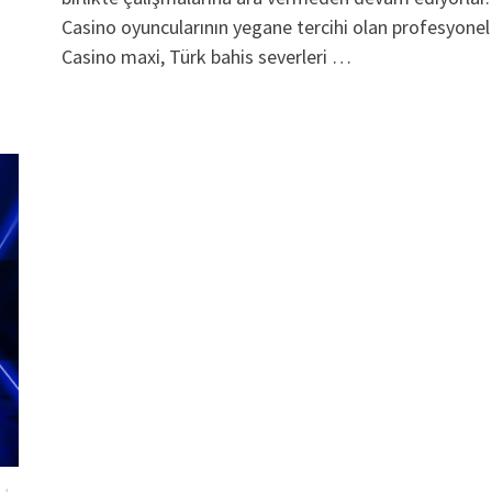
Casino oyuncularının yegane tercihi olan profesyonel
Casino maxi, Türk bahis severleri …