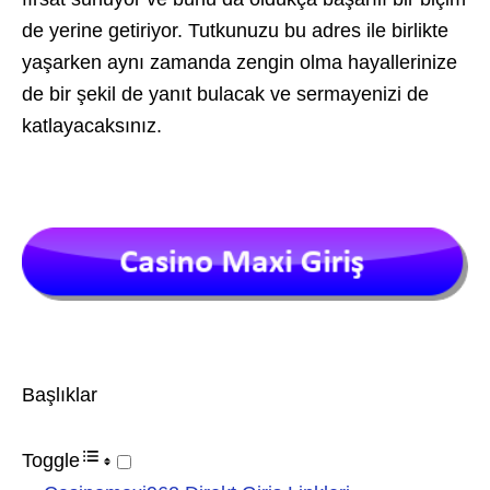
de yerine getiriyor. Tutkunuzu bu adres ile birlikte
yaşarken aynı zamanda zengin olma hayallerinize
de bir şekil de yanıt bulacak ve sermayenizi de
katlayacaksınız.
Başlıklar
Toggle