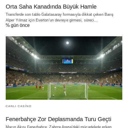
Orta Saha Kanadında Büyük Hamle
Transferde son tablo Galatasaray formasıyla dikkat çeken Barış
Alper Yılmaz için Everton’un devreye girmesi, süreci…
% gün önce
CANLI CASINO
Fenerbahçe Zor Deplasmanda Turu Geçti
Maçın Akışı Fenerbahçe, Zabrze Arena’daki mücadelede erken