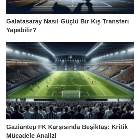
Galatasaray Nasıl Güçlü Bir Kış Transferi
Yapabilir?
Gaziantep FK Karşısında Beşiktaş: Kritik
Mücadele Analizi