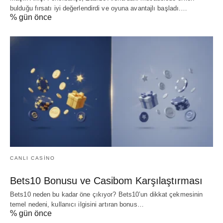
bulduğu fırsatı iyi değerlendirdi ve oyuna avantajlı başladı.…
% gün önce
CANLI CASINO
Bets10 Bonusu ve Casibom Karşılaştırması
Bets10 neden bu kadar öne çıkıyor? Bets10’un dikkat çekmesinin
temel nedeni, kullanıcı ilgisini artıran bonus…
% gün önce