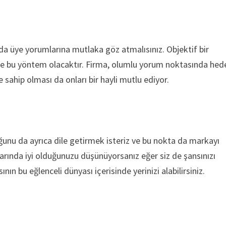
a üye yorumlarına mutlaka göz atmalısınız. Objektif bir
le bu yöntem olacaktır. Firma, olumlu yorum noktasında hed
sahip olması da onları bir hayli mutlu ediyor.
uğunu da ayrıca dile getirmek isteriz ve bu nokta da markayı
larında iyi olduğunuzu düşünüyorsanız eğer siz de şansınızı
nın bu eğlenceli dünyası içerisinde yerinizi alabilirsiniz.