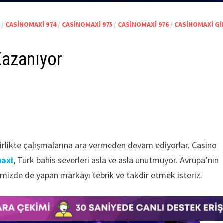
I
/
CASINOMAXI 974
/
CASINOMAXI 975
/
CASINOMAXI 976
/
CASINOMAXI GI
Kazanıyor
e birlikte çalışmalarına ara vermeden devam ediyorlar. Casino
maxi
, Türk bahis severleri asla ve asla unutmuyor. Avrupa’nın
emizde de yapan markayı tebrik ve takdir etmek isteriz.