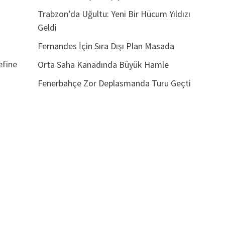
Trabzon’da Uğultu: Yeni Bir Hücum Yıldızı
Geldi
Fernandes İçin Sıra Dışı Plan Masada
efine
Orta Saha Kanadında Büyük Hamle
Fenerbahçe Zor Deplasmanda Turu Geçti