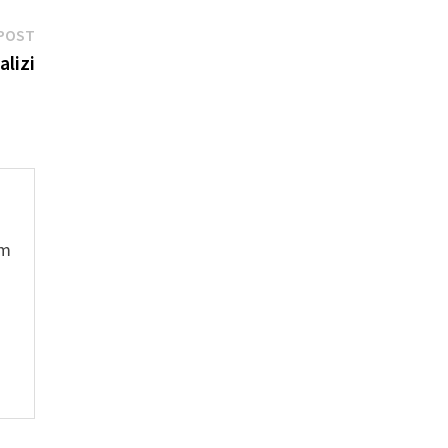
Next
POST
post:
alizi
im