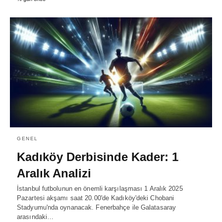
GENEL
Kadıköy Derbisinde Kader: 1
Aralık Analizi
İstanbul futbolunun en önemli karşılaşması 1 Aralık 2025
Pazartesi akşamı saat 20.00'de Kadıköy'deki Chobani
Stadyumu'nda oynanacak. Fenerbahçe ile Galatasaray
arasındaki…