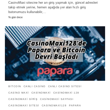
CasinoMaxi sitesine her an giriş yapmak için, güncel adresleri
takip etmek yerine, hemen aşağıda yer alan hızlı giriş
butonumuzu kullanabilir,…
% gün önce
BITCOIN
CANLI CASINO
CANLI CASINO SITESI
CASINO MAXI
CASINOMAXI
CASINOMAXI 128
CASINOMAXI GIRIŞ
CASINOMAXI SAYFASI
CASINOMAXI SITESI
CASINOMAXI128
PAPARA