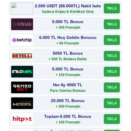
2.000 USDT (88.000TL) Nakit İade
TIKLA
Sadece Kripto & Kimliksiz Giriş
5.000 TL Bonus
TIKLA
+ 300 Freespin
6.000 TL Hoş Geldin Bonusu
TIKLA
+ 80 Freespin
5050 TL Bonus
TIKLA
+ 500 TL Bedava Bahis
5.000 TL Bonus
TIKLA
+ 150 Freespin
Her Ay 4000 TL
TIKLA
Para Yatırma Bonusu
20.000 TL Bonus
TIKLA
+ 200 Freespin
Toplam 6.000 TL Bonus
TIKLA
+ 100 Freespin