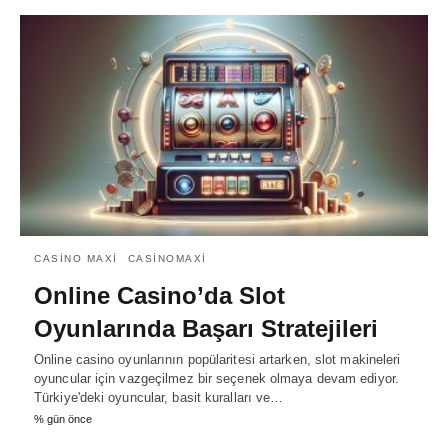
CASINO MAXI
CASINOMAXI
Online Casino’da Slot
Oyunlarında Başarı Stratejileri
Online casino oyunlarının popülaritesi artarken, slot makineleri
oyuncular için vazgeçilmez bir seçenek olmaya devam ediyor.
Türkiye'deki oyuncular, basit kuralları ve…
% gün önce