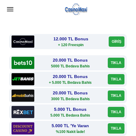
12.000 TL Bonus
GİRİŞ
+ 120 Freespin
20.000 TL Bonus
TIKLA
5000 TL Bedava Bahis
20.000 TL Bonus
TIKLA
+ 5.000 TL Bedava Bahis
20.000 TL Bonus
TIKLA
3000 TL Bedava Bahis
5.000 TL Bonus
TIKLA
5.000 TL Bedava Bahis
5.000 TL 'Ye Varan
TIKLA
%100 Nakit İade!