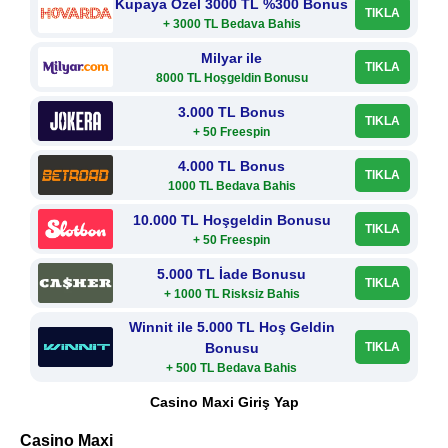
Kupaya Özel 3000 TL %300 Bonus
TIKLA
+ 3000 TL Bedava Bahis
Milyar ile
TIKLA
8000 TL Hoşgeldin Bonusu
3.000 TL Bonus
TIKLA
+ 50 Freespin
4.000 TL Bonus
TIKLA
1000 TL Bedava Bahis
10.000 TL Hoşgeldin Bonusu
TIKLA
+ 50 Freespin
5.000 TL İade Bonusu
TIKLA
+ 1000 TL Risksiz Bahis
Winnit ile 5.000 TL Hoş Geldin
Bonusu
TIKLA
+ 500 TL Bedava Bahis
Casino Maxi Giriş Yap
Casino Maxi