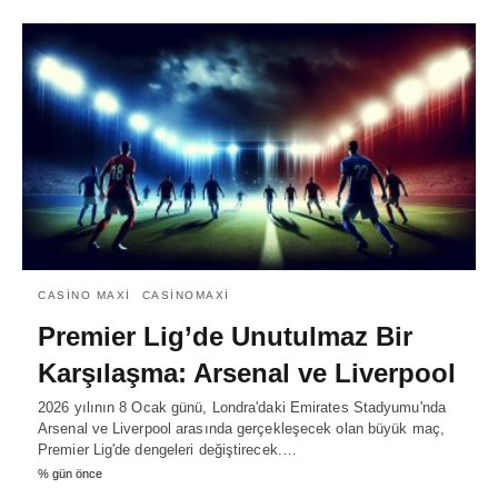
CASINO MAXI
CASINOMAXI
Premier Lig’de Unutulmaz Bir
Karşılaşma: Arsenal ve Liverpool
2026 yılının 8 Ocak günü, Londra'daki Emirates Stadyumu'nda
Arsenal ve Liverpool arasında gerçekleşecek olan büyük maç,
Premier Lig'de dengeleri değiştirecek.…
% gün önce