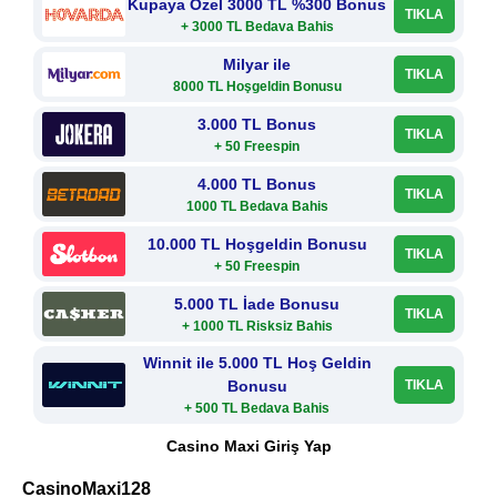
Kupaya Özel 3000 TL %300 Bonus
TIKLA
+ 3000 TL Bedava Bahis
Milyar ile
TIKLA
8000 TL Hoşgeldin Bonusu
3.000 TL Bonus
TIKLA
+ 50 Freespin
4.000 TL Bonus
TIKLA
1000 TL Bedava Bahis
10.000 TL Hoşgeldin Bonusu
TIKLA
+ 50 Freespin
5.000 TL İade Bonusu
TIKLA
+ 1000 TL Risksiz Bahis
Winnit ile 5.000 TL Hoş Geldin
Bonusu
TIKLA
+ 500 TL Bedava Bahis
Casino Maxi Giriş Yap
CasinoMaxi128