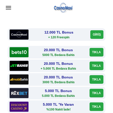
12.000 TL Bonus
GİRİŞ
+ 120 Freespin
20.000 TL Bonus
TIKLA
5000 TL Bedava Bahis
20.000 TL Bonus
TIKLA
+ 5.000 TL Bedava Bahis
20.000 TL Bonus
TIKLA
3000 TL Bedava Bahis
5.000 TL Bonus
TIKLA
5.000 TL Bedava Bahis
5.000 TL 'Ye Varan
TIKLA
%100 Nakit İade!