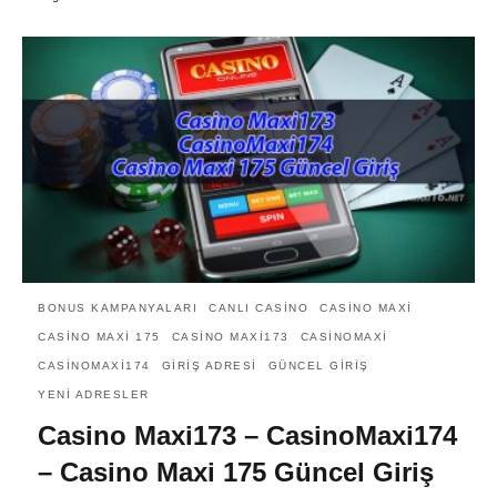
BONUS KAMPANYALARI
CANLI CASINO
CASINO MAXI
CASINO MAXI 175
CASINO MAXI173
CASINOMAXI
CASINOMAXI174
GIRIŞ ADRESI
GÜNCEL GIRIŞ
YENI ADRESLER
Casino Maxi173 – CasinoMaxi174
– Casino Maxi 175 Güncel Giriş