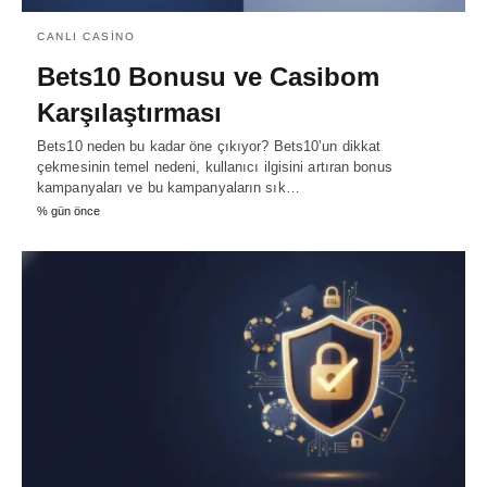
CANLI CASINO
Bets10 Bonusu ve Casibom
Karşılaştırması
Bets10 neden bu kadar öne çıkıyor? Bets10’un dikkat
çekmesinin temel nedeni, kullanıcı ilgisini artıran bonus
kampanyaları ve bu kampanyaların sık…
% gün önce