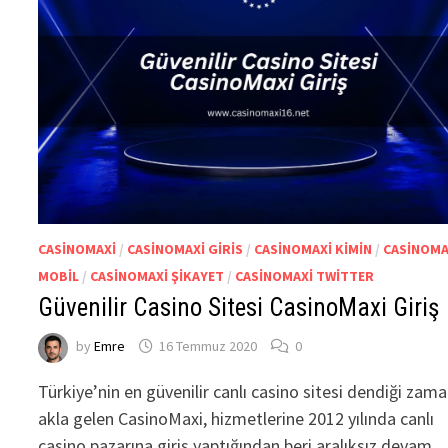
CASINOMAXI
/
CASINOMAXI GIRIS
/
CASINOMAXI KIMIN
/
CASINOMA
MOBIL
/
CASINOMAXI ŞIKAYET
/
CASINOMAXI TWITTER
Güvenilir Casino Sitesi CasinoMaxi Giriş
by
Emre
16 Temmuz 2020
0
Türkiye’nin en güvenilir canlı casino sitesi dendiği zam
akla gelen CasinoMaxi, hizmetlerine 2012 yılında canlı
casino pazarına giriş yaptığından beri aralıksız devam