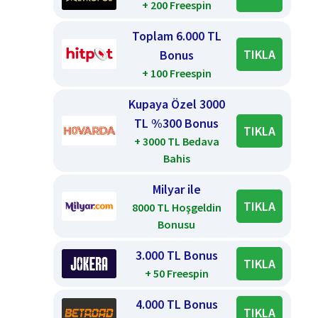
+ 200 Freespin
Toplam 6.000 TL
TIKLA
Bonus
+ 100 Freespin
Kupaya Özel 3000
TL %300 Bonus
TIKLA
+ 3000 TL Bedava
Bahis
Milyar ile
TIKLA
8000 TL Hoşgeldin
Bonusu
3.000 TL Bonus
TIKLA
+ 50 Freespin
4.000 TL Bonus
TIKLA