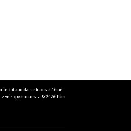
melerini anında casinomaxi16.net
lamaz ve kopyalanamaz. © 2026 Tüm