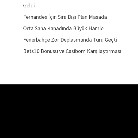
Geldi
Fernandes İçin Sıra Dışı Plan Masada
Orta Saha Kanadında Büyük Hamle
Fenerbahçe Zor Deplasmanda Turu Geçti
Bets10 Bonusu ve Casibom Karşılaştırması