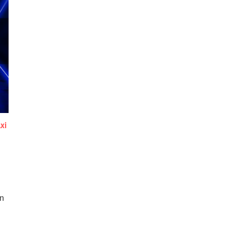
XI
an