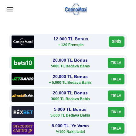
12.000 TL Bonus
GİRİŞ
+ 120 Freespin
20.000 TL Bonus
TIKLA
5000 TL Bedava Bahis
20.000 TL Bonus
TIKLA
+ 5.000 TL Bedava Bahis
20.000 TL Bonus
TIKLA
3000 TL Bedava Bahis
5.000 TL Bonus
TIKLA
5.000 TL Bedava Bahis
5.000 TL 'Ye Varan
TIKLA
%100 Nakit İade!