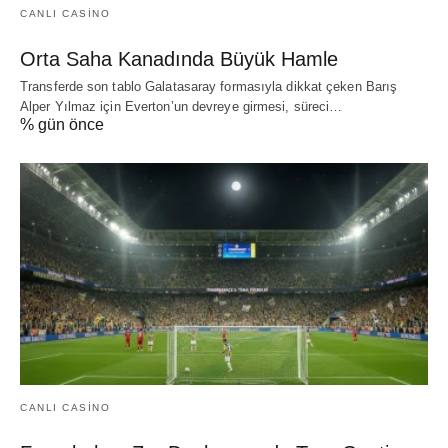
CANLI CASINO
Orta Saha Kanadında Büyük Hamle
Transferde son tablo Galatasaray formasıyla dikkat çeken Barış
Alper Yılmaz için Everton’un devreye girmesi, süreci…
% gün önce
CANLI CASINO