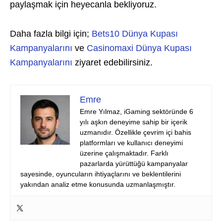
paylaşmak için heyecanla bekliyoruz.
Daha fazla bilgi için;
Bets10 Dünya Kupası
Kampanyalarını
ve
Casinomaxi Dünya Kupası
Kampanyalarını
ziyaret edebilirsiniz.
Emre
Emre Yılmaz, iGaming sektöründe 6
yılı aşkın deneyime sahip bir içerik
uzmanıdır. Özellikle çevrim içi bahis
platformları ve kullanıcı deneyimi
üzerine çalışmaktadır. Farklı
pazarlarda yürüttüğü kampanyalar
sayesinde, oyuncuların ihtiyaçlarını ve beklentilerini
yakından analiz etme konusunda uzmanlaşmıştır.