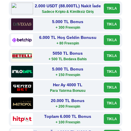
2.000 USDT (88.000TL) Nakit İade
TIKLA
Sadece Kripto & Kimliksiz Giriş
5.000 TL Bonus
TIKLA
+ 300 Freespin
6.000 TL Hoş Geldin Bonusu
TIKLA
+ 80 Freespin
5050 TL Bonus
TIKLA
+ 500 TL Bedava Bahis
5.000 TL Bonus
TIKLA
+ 150 Freespin
Her Ay 4000 TL
TIKLA
Para Yatırma Bonusu
20.000 TL Bonus
TIKLA
+ 200 Freespin
Toplam 6.000 TL Bonus
TIKLA
+ 100 Freespin