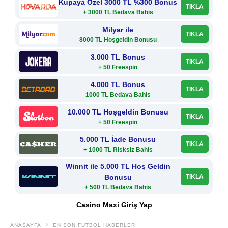
Kupaya Özel 3000 TL %300 Bonus
TIKLA
+ 3000 TL Bedava Bahis
Milyar ile
TIKLA
8000 TL Hoşgeldin Bonusu
3.000 TL Bonus
TIKLA
+ 50 Freespin
4.000 TL Bonus
TIKLA
1000 TL Bedava Bahis
10.000 TL Hoşgeldin Bonusu
TIKLA
+ 50 Freespin
5.000 TL İade Bonusu
TIKLA
+ 1000 TL Risksiz Bahis
Winnit ile 5.000 TL Hoş Geldin
Bonusu
TIKLA
+ 500 TL Bedava Bahis
Casino Maxi Giriş Yap
ANASAYFA
EN SON FUTBOL HABERLERI