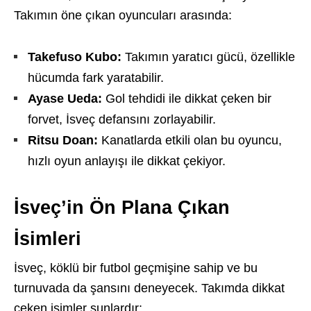
Takımın öne çıkan oyuncuları arasında:
Takefuso Kubo:
Takımın yaratıcı gücü, özellikle
hücumda fark yaratabilir.
Ayase Ueda:
Gol tehdidi ile dikkat çeken bir
forvet, İsveç defansını zorlayabilir.
Ritsu Doan:
Kanatlarda etkili olan bu oyuncu,
hızlı oyun anlayışı ile dikkat çekiyor.
İsveç’in Ön Plana Çıkan
İsimleri
İsveç, köklü bir futbol geçmişine sahip ve bu
turnuvada da şansını deneyecek. Takımda dikkat
çeken isimler şunlardır: