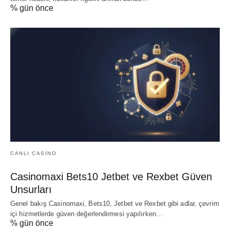
% gün önce
CANLI CASINO
Casinomaxi Bets10 Jetbet ve Rexbet Güven
Unsurları
Genel bakış Casinomaxi, Bets10, Jetbet ve Rexbet gibi adlar, çevrim
içi hizmetlerde güven değerlendirmesi yapılırken…
% gün önce