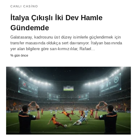
CANLI CASINO
İtalya Çıkışlı İki Dev Hamle
Gündemde
Galatasaray, kadrosunu üst düzey isimlerle güçlendirmek için
transfer masasında oldukça sert davranıyor. İtalyan basınında
yer alan bilgilere göre sarı-kırmızılılar, Rafael…
% gün önce