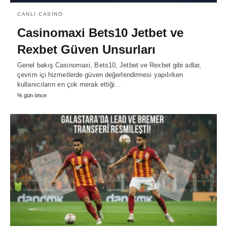
CANLI CASINO
Casinomaxi Bets10 Jetbet ve
Rexbet Güven Unsurları
Genel bakış Casinomaxi, Bets10, Jetbet ve Rexbet gibi adlar,
çevrim içi hizmetlerde güven değerlendirmesi yapılırken
kullanıcıların en çok merak ettiği…
% gün önce