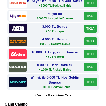
Kupaya Özel 3000 TL %300 Bonus
TIKLA
+ 3000 TL Bedava Bahis
Milyar ile
TIKLA
8000 TL Hoşgeldin Bonusu
3.000 TL Bonus
TIKLA
+ 50 Freespin
4.000 TL Bonus
TIKLA
1000 TL Bedava Bahis
10.000 TL Hoşgeldin Bonusu
TIKLA
+ 50 Freespin
5.000 TL İade Bonusu
TIKLA
+ 1000 TL Risksiz Bahis
Winnit ile 5.000 TL Hoş Geldin
Bonusu
TIKLA
+ 500 TL Bedava Bahis
Casino Maxi Giriş Yap
Canlı Casino