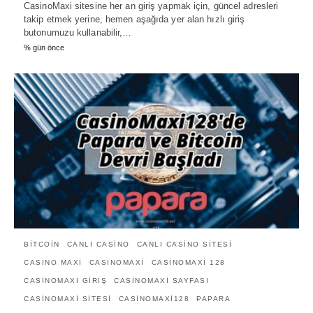
CasinoMaxi sitesine her an giriş yapmak için, güncel adresleri
takip etmek yerine, hemen aşağıda yer alan hızlı giriş
butonumuzu kullanabilir,…
% gün önce
BITCOIN
CANLI CASINO
CANLI CASINO SITESI
CASINO MAXI
CASINOMAXI
CASINOMAXI 128
CASINOMAXI GIRIŞ
CASINOMAXI SAYFASI
CASINOMAXI SITESI
CASINOMAXI128
PAPARA