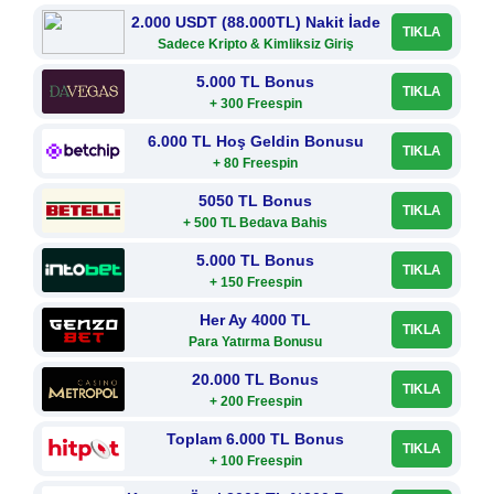
2.000 USDT (88.000TL) Nakit İade
TIKLA
Sadece Kripto & Kimliksiz Giriş
5.000 TL Bonus
TIKLA
+ 300 Freespin
6.000 TL Hoş Geldin Bonusu
TIKLA
+ 80 Freespin
5050 TL Bonus
TIKLA
+ 500 TL Bedava Bahis
5.000 TL Bonus
TIKLA
+ 150 Freespin
Her Ay 4000 TL
TIKLA
Para Yatırma Bonusu
20.000 TL Bonus
TIKLA
+ 200 Freespin
Toplam 6.000 TL Bonus
TIKLA
+ 100 Freespin