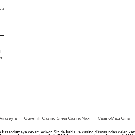
73
 –
l
an
Anasayfa
Güvenilir Casino Sitesi CasinoMaxi
CasinoMaxi Giriş
rine kazandırmaya devam ediyor. Siz de bahis ve casino dünyasından gelen k