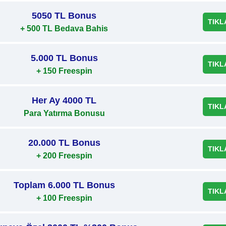
5050 TL Bonus
TIKL
+ 500 TL Bedava Bahis
5.000 TL Bonus
TIKL
+ 150 Freespin
Her Ay 4000 TL
TIKL
Para Yatırma Bonusu
20.000 TL Bonus
TIKL
+ 200 Freespin
Toplam 6.000 TL Bonus
TIKL
+ 100 Freespin