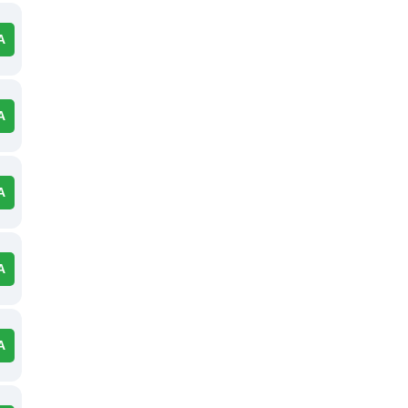
A
A
A
A
A