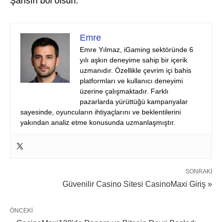
Şansın bol olsun.
Emre
Emre Yılmaz, iGaming sektöründe 6
yılı aşkın deneyime sahip bir içerik
uzmanıdır. Özellikle çevrim içi bahis
platformları ve kullanıcı deneyimi
üzerine çalışmaktadır. Farklı
pazarlarda yürüttüğü kampanyalar
sayesinde, oyuncuların ihtiyaçlarını ve beklentilerini
yakından analiz etme konusunda uzmanlaşmıştır.
SONRAKI
Güvenilir Casino Sitesi CasinoMaxi Giriş »
ÖNCEKI