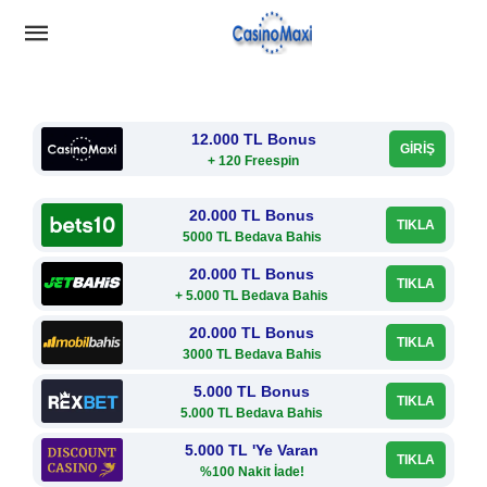
12.000 TL Bonus
GİRİŞ
+ 120 Freespin
20.000 TL Bonus
TIKLA
5000 TL Bedava Bahis
20.000 TL Bonus
TIKLA
+ 5.000 TL Bedava Bahis
20.000 TL Bonus
TIKLA
3000 TL Bedava Bahis
5.000 TL Bonus
TIKLA
5.000 TL Bedava Bahis
5.000 TL 'Ye Varan
TIKLA
%100 Nakit İade!