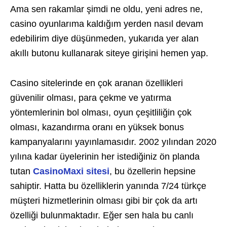
Ama sen rakamlar şimdi ne oldu, yeni adres ne,
casino oyunlarıma kaldığım yerden nasıl devam
edebilirim diye düşünmeden, yukarıda yer alan
akıllı butonu kullanarak siteye girişini hemen yap.
Casino sitelerinde en çok aranan özellikleri
güvenilir olması, para çekme ve yatırma
yöntemlerinin bol olması, oyun çeşitliliğin çok
olması, kazandırma oranı en yüksek bonus
kampanyalarını yayınlamasıdır. 2002 yılından 2020
yılına kadar üyelerinin her istediğiniz ön planda
tutan
CasinoMaxi sitesi
, bu özellerin hepsine
sahiptir. Hatta bu özelliklerin yanında 7/24 türkçe
müşteri hizmetlerinin olması gibi bir çok da artı
özelliği bulunmaktadır. Eğer sen hala bu canlı