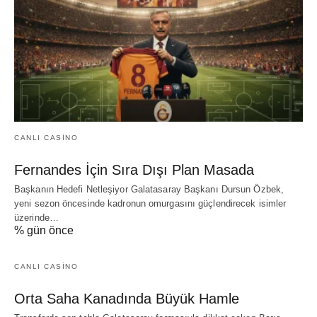
CANLI CASINO
Fernandes İçin Sıra Dışı Plan Masada
Başkanın Hedefi Netleşiyor Galatasaray Başkanı Dursun Özbek,
yeni sezon öncesinde kadronun omurgasını güçlendirecek isimler
üzerinde…
% gün önce
CANLI CASINO
Orta Saha Kanadında Büyük Hamle