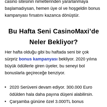
casino sitesinin nimetlerinden yararlanmaya
başlamadıysan, hemen üye ol ve hoşgeldin bonus
kampanyası fırsatını kazanca dönüştür.
Bu Hafta Seni CasinoMaxi’de
Neler Bekliyor?
Her hafta olduğu gibi bu haftada seni bir çok
sürpriz
bonus kampanyası
bekliyor. 2020 yılına
büyük ödüllerle giren üyeler, bu seneyi bol
bonuslarla geçireceğe benziyor.
2020 Serüveni devam ediyor. 300.000 Euro
ödülden hala daha payına düşeni alabilirsin.
Çarşamba gününe özel 3.000TL bonus