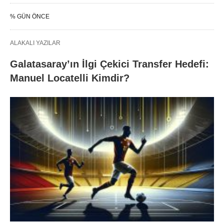
% GÜN ÖNCE
ALAKALI YAZILAR
Galatasaray’ın İlgi Çekici Transfer Hedefi:
Manuel Locatelli Kimdir?