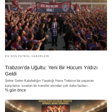
EN SON FUTBOL HABERLERI
Trabzon’da Uğultu: Yeni Bir Hücum Yıldızı
Geldi
Şehre Gelen Kalabalığın Yarattığı Hava Trabzon’da yaşanan
karşılama, sıradan bir transfer anından çok daha fazlası…
% gün önce