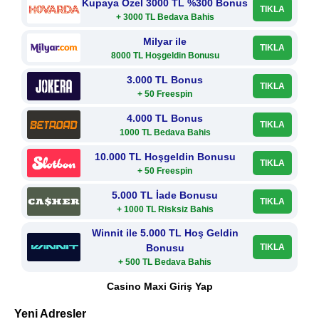
Kupaya Özel 3000 TL %300 Bonus
TIKLA
+ 3000 TL Bedava Bahis
Milyar ile
TIKLA
8000 TL Hoşgeldin Bonusu
3.000 TL Bonus
TIKLA
+ 50 Freespin
4.000 TL Bonus
TIKLA
1000 TL Bedava Bahis
10.000 TL Hoşgeldin Bonusu
TIKLA
+ 50 Freespin
5.000 TL İade Bonusu
TIKLA
+ 1000 TL Risksiz Bahis
Winnit ile 5.000 TL Hoş Geldin
Bonusu
TIKLA
+ 500 TL Bedava Bahis
Casino Maxi Giriş Yap
Yeni Adresler