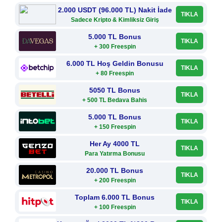
2.000 USDT (96.000 TL) Nakit İade
TIKLA
Sadece Kripto & Kimliksiz Giriş
5.000 TL Bonus
TIKLA
+ 300 Freespin
6.000 TL Hoş Geldin Bonusu
TIKLA
+ 80 Freespin
5050 TL Bonus
TIKLA
+ 500 TL Bedava Bahis
5.000 TL Bonus
TIKLA
+ 150 Freespin
Her Ay 4000 TL
TIKLA
Para Yatırma Bonusu
20.000 TL Bonus
TIKLA
+ 200 Freespin
Toplam 6.000 TL Bonus
TIKLA
+ 100 Freespin