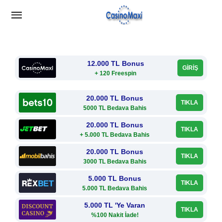
12.000 TL Bonus
GİRİŞ
+ 120 Freespin
20.000 TL Bonus
TIKLA
5000 TL Bedava Bahis
20.000 TL Bonus
TIKLA
+ 5.000 TL Bedava Bahis
20.000 TL Bonus
TIKLA
3000 TL Bedava Bahis
5.000 TL Bonus
TIKLA
5.000 TL Bedava Bahis
5.000 TL 'Ye Varan
TIKLA
%100 Nakit İade!