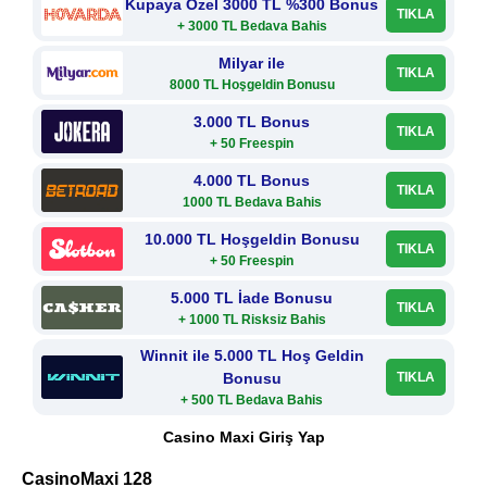
Kupaya Özel 3000 TL %300 Bonus
TIKLA
+ 3000 TL Bedava Bahis
Milyar ile
TIKLA
8000 TL Hoşgeldin Bonusu
3.000 TL Bonus
TIKLA
+ 50 Freespin
4.000 TL Bonus
TIKLA
1000 TL Bedava Bahis
10.000 TL Hoşgeldin Bonusu
TIKLA
+ 50 Freespin
5.000 TL İade Bonusu
TIKLA
+ 1000 TL Risksiz Bahis
Winnit ile 5.000 TL Hoş Geldin
Bonusu
TIKLA
+ 500 TL Bedava Bahis
Casino Maxi Giriş Yap
CasinoMaxi 128