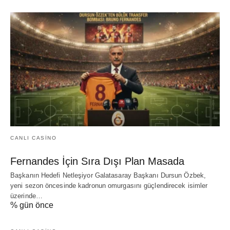
CANLI CASINO
Fernandes İçin Sıra Dışı Plan Masada
Başkanın Hedefi Netleşiyor Galatasaray Başkanı Dursun Özbek,
yeni sezon öncesinde kadronun omurgasını güçlendirecek isimler
üzerinde…
% gün önce