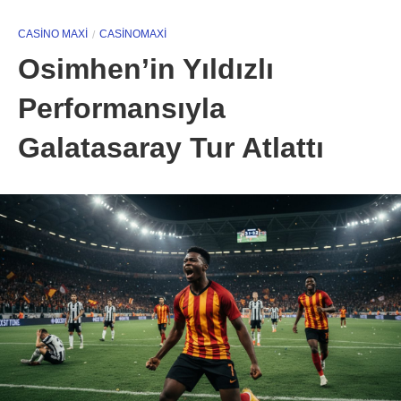
CASINO MAXI
CASINOMAXI
Osimhen’in Yıldızlı
Performansıyla
Galatasaray Tur Atlattı