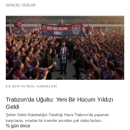
GÜNCEL YAZILAR
EN SON FUTBOL HABERLERI
Trabzon’da Uğultu: Yeni Bir Hücum Yıldızı
Geldi
Şehre Gelen Kalabalığın Yarattığı Hava Trabzon’da yaşanan
karşılama, sıradan bir transfer anından çok daha fazlası…
% gün önce