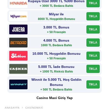
Kupaya Özel 3000 TL %300 Bonus
TIKLA
+ 3000 TL Bedava Bahis
Milyar ile
TIKLA
8000 TL Hoşgeldin Bonusu
3.000 TL Bonus
TIKLA
+ 50 Freespin
4.000 TL Bonus
TIKLA
1000 TL Bedava Bahis
10.000 TL Hoşgeldin Bonusu
TIKLA
+ 50 Freespin
5.000 TL İade Bonusu
TIKLA
+ 1000 TL Risksiz Bahis
Winnit ile 5.000 TL Hoş Geldin
Bonusu
TIKLA
+ 500 TL Bedava Bahis
Casino Maxi Giriş Yap
ANASAYFA
CASINOMAXI