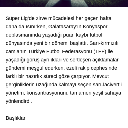
Süper Lig’de zirve mücadelesi her geçen hafta
daha da ısınırken, Galatasaray’ın Konyaspor
deplasmanında yaşadığı puan kaybı futbol
dünyasında yeni bir dönemi başlattı. Sarı-kırmızılı
camianın Türkiye Futbol Federasyonu (TFF) ile
yaşadığı görüş ayrılıkları ve sertleşen açıklamalar
gündemi meşgul ederken, ezeli rakip cephesinde
farklı bir hazırlık süreci göze çarpıyor. Mevcut
gerginliklerin uzağında kalmayı seçen sarı-lacivertli
yönetim, konsantrasyonunu tamamen yeşil sahaya
yönlendirdi.
Başlıklar