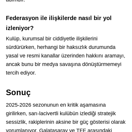
Federasyon ile ilişkilerde nasıl bir yol
izleniyor?
Kulüp, kurumsal bir ciddiyetle ilişkilerini
sürdürürken, herhangi bir haksızlık durumunda
yasal ve resmi kanallar üzerinden hakkını aramayı,
ancak bunu bir medya savaşına dönüştürmemeyi
tercih ediyor.
Sonuç
2025-2026 sezonunun en kritik aşamasına
girilirken, sarı-lacivertli kulübün izlediği stratejik
sessizlik, rakiplerinin aksine bir güç gösterisi olarak
yorumlanıyor. Galatasaray ve TFF arasındaki