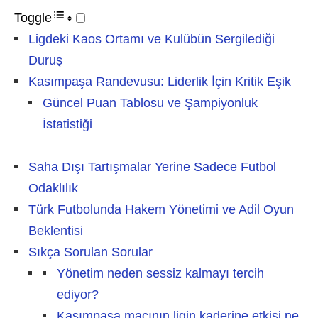
Toggle
Ligdeki Kaos Ortamı ve Kulübün Sergilediği
Duruş
Kasımpaşa Randevusu: Liderlik İçin Kritik Eşik
Güncel Puan Tablosu ve Şampiyonluk
İstatistiği
Saha Dışı Tartışmalar Yerine Sadece Futbol
Odaklılık
Türk Futbolunda Hakem Yönetimi ve Adil Oyun
Beklentisi
Sıkça Sorulan Sorular
Yönetim neden sessiz kalmayı tercih
ediyor?
Kasımpaşa maçının ligin kaderine etkisi ne