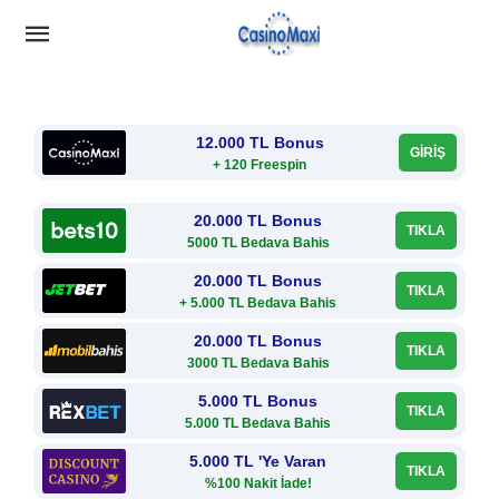
12.000 TL Bonus
GİRİŞ
+ 120 Freespin
20.000 TL Bonus
TIKLA
5000 TL Bedava Bahis
20.000 TL Bonus
TIKLA
+ 5.000 TL Bedava Bahis
20.000 TL Bonus
TIKLA
3000 TL Bedava Bahis
5.000 TL Bonus
TIKLA
5.000 TL Bedava Bahis
5.000 TL 'Ye Varan
TIKLA
%100 Nakit İade!