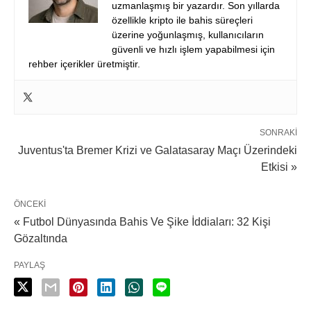
uzmanlaşmış bir yazardır. Son yıllarda
özellikle kripto ile bahis süreçleri
üzerine yoğunlaşmış, kullanıcıların
güvenli ve hızlı işlem yapabilmesi için
rehber içerikler üretmiştir.
SONRAKI
Juventus'ta Bremer Krizi ve Galatasaray Maçı Üzerindeki
Etkisi »
ÖNCEKI
« Futbol Dünyasında Bahis Ve Şike İddiaları: 32 Kişi
Gözaltında
PAYLAŞ