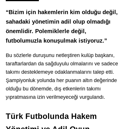
“Bizim için hakemlerin kim olduğu değil,
sahadaki yönetimin adil olup olmadığı
önemlidir. Polemiklerle değil,
futbolumuzla konuşulmak istiyoruz.”
Bu sözlerle duruşunu netleştiren kulüp başkanı,
taraftarlardan da sağduyulu olmalarını ve sadece
takımı desteklemeye odaklanmalarını talep etti.
Şampiyonluk yolunda her puanın altın değerinde
olduğu bu dönemde, dış etkenlerin takımı
yıpratmasına izin verilmeyeceği vurgulandı.
Türk Futbolunda Hakem