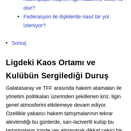
olur?
Federasyon ile ilişkilerde nasıl bir yol
izleniyor?
Sonuç
Ligdeki Kaos Ortamı ve
Kulübün Sergilediği Duruş
Galatasaray ve TFF arasında hakem atamaları ile
yönetim politikaları üzerinden şekillenen kriz, ligin
genel atmosferini etkilemeye devam ediyor.
Özellikle yabancı hakem tartışmalarının tekrar
alevlendiği bu günlerde, sarı-lacivertli kulüp bu
tartışmaların içinde yer almayarak dikkat çekici bir