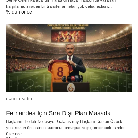
Şehre Gelen Kalabalığın Yarattığı Hava Trabzon’da yaşanan
karşılama, sıradan bir transfer anından çok daha fazlası…
% gün önce
CANLI CASINO
Fernandes İçin Sıra Dışı Plan Masada
Başkanın Hedefi Netleşiyor Galatasaray Başkanı Dursun Özbek,
yeni sezon öncesinde kadronun omurgasını güçlendirecek isimler
üzerinde…