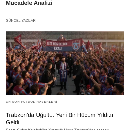
Mücadele Analizi
GÜNCEL YAZILAR
EN SON FUTBOL HABERLERI
Trabzon’da Uğultu: Yeni Bir Hücum Yıldızı
Geldi