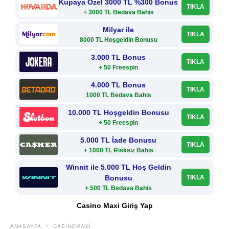
Kupaya Özel 3000 TL %300 Bonus
TIKLA
+ 3000 TL Bedava Bahis
Milyar ile
TIKLA
8000 TL Hoşgeldin Bonusu
3.000 TL Bonus
TIKLA
+ 50 Freespin
4.000 TL Bonus
TIKLA
1000 TL Bedava Bahis
10.000 TL Hoşgeldin Bonusu
TIKLA
+ 50 Freespin
5.000 TL İade Bonusu
TIKLA
+ 1000 TL Risksiz Bahis
Winnit ile 5.000 TL Hoş Geldin
Bonusu
TIKLA
+ 500 TL Bedava Bahis
Casino Maxi Giriş Yap
ANASAYFA
CASINOMAXI