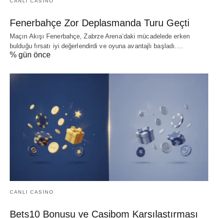
CANLI CASINO
Fenerbahçe Zor Deplasmanda Turu Geçti
Maçın Akışı Fenerbahçe, Zabrze Arena’daki mücadelede erken
bulduğu fırsatı iyi değerlendirdi ve oyuna avantajlı başladı.…
% gün önce
CANLI CASINO
Bets10 Bonusu ve Casibom Karşılaştırması