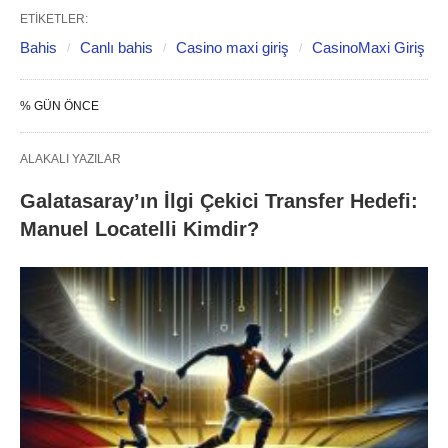
ETIKETLER:
Bahis
Canlı bahis
Casino maxi giriş
CasinoMaxi Giriş
% GÜN ÖNCE
ALAKALI YAZILAR
Galatasaray’ın İlgi Çekici Transfer Hedefi:
Manuel Locatelli Kimdir?