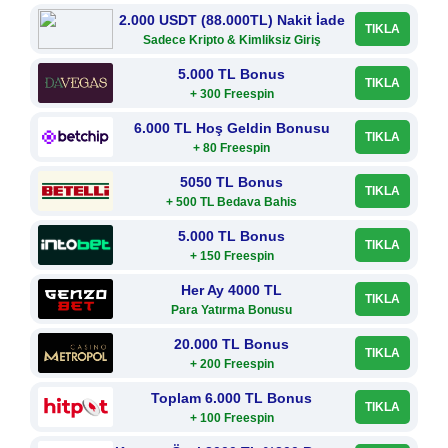
2.000 USDT (88.000TL) Nakit İade
TIKLA
Sadece Kripto & Kimliksiz Giriş
5.000 TL Bonus
TIKLA
+ 300 Freespin
6.000 TL Hoş Geldin Bonusu
TIKLA
+ 80 Freespin
5050 TL Bonus
TIKLA
+ 500 TL Bedava Bahis
5.000 TL Bonus
TIKLA
+ 150 Freespin
Her Ay 4000 TL
TIKLA
Para Yatırma Bonusu
20.000 TL Bonus
TIKLA
+ 200 Freespin
Toplam 6.000 TL Bonus
TIKLA
+ 100 Freespin