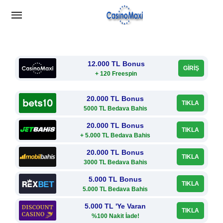
12.000 TL Bonus
GİRİŞ
+ 120 Freespin
20.000 TL Bonus
TIKLA
5000 TL Bedava Bahis
20.000 TL Bonus
TIKLA
+ 5.000 TL Bedava Bahis
20.000 TL Bonus
TIKLA
3000 TL Bedava Bahis
5.000 TL Bonus
TIKLA
5.000 TL Bedava Bahis
5.000 TL 'Ye Varan
TIKLA
%100 Nakit İade!