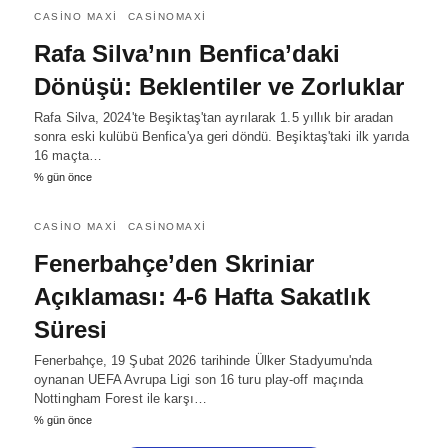
CASINO MAXI
CASINOMAXI
Rafa Silva’nın Benfica’daki
Dönüşü: Beklentiler ve Zorluklar
Rafa Silva, 2024'te Beşiktaş'tan ayrılarak 1.5 yıllık bir aradan
sonra eski kulübü Benfica'ya geri döndü. Beşiktaş'taki ilk yarıda
16 maçta…
% gün önce
CASINO MAXI
CASINOMAXI
Fenerbahçe’den Skriniar
Açıklaması: 4-6 Hafta Sakatlık
Süresi
Fenerbahçe, 19 Şubat 2026 tarihinde Ülker Stadyumu'nda
oynanan UEFA Avrupa Ligi son 16 turu play-off maçında
Nottingham Forest ile karşı…
% gün önce