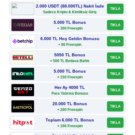
2.000 USDT (88.000TL) Nakit İade
TIKLA
Sadece Kripto & Kimliksiz Giriş
5.000 TL Bonus
TIKLA
+ 300 Freespin
6.000 TL Hoş Geldin Bonusu
TIKLA
+ 80 Freespin
5050 TL Bonus
TIKLA
+ 500 TL Bedava Bahis
5.000 TL Bonus
TIKLA
+ 150 Freespin
Her Ay 4000 TL
TIKLA
Para Yatırma Bonusu
20.000 TL Bonus
TIKLA
+ 200 Freespin
Toplam 6.000 TL Bonus
TIKLA
+ 100 Freespin