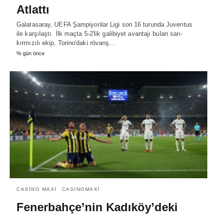
Atlattı
Galatasaray, UEFA Şampiyonlar Ligi son 16 turunda Juventus
ile karşılaştı. İlk maçta 5-2'lik galibiyet avantajı bulan sarı-
kırmızılı ekip, Torino'daki rövanş…
% gün önce
CASINO MAXI
CASINOMAXI
Fenerbahçe’nin Kadıköy’deki