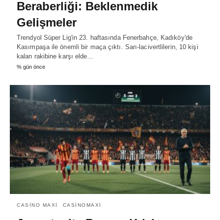
Beraberliği: Beklenmedik
Gelişmeler
Trendyol Süper Lig'in 23. haftasında Fenerbahçe, Kadıköy'de
Kasımpaşa ile önemli bir maça çıktı. Sarı-lacivertlilerin, 10 kişi
kalan rakibine karşı elde…
% gün önce
CASINO MAXI
CASINOMAXI