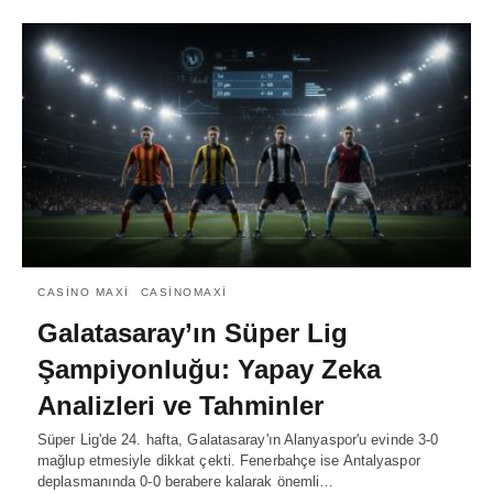
CASINO MAXI
CASINOMAXI
Galatasaray’ın Süper Lig
Şampiyonluğu: Yapay Zeka
Analizleri ve Tahminler
Süper Lig'de 24. hafta, Galatasaray'ın Alanyaspor'u evinde 3-0
mağlup etmesiyle dikkat çekti. Fenerbahçe ise Antalyaspor
deplasmanında 0-0 berabere kalarak önemli…