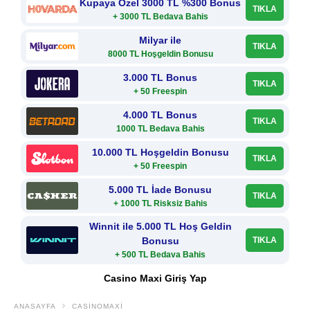
Kupaya Özel 3000 TL %300 Bonus
TIKLA
+ 3000 TL Bedava Bahis
Milyar ile
TIKLA
8000 TL Hoşgeldin Bonusu
3.000 TL Bonus
TIKLA
+ 50 Freespin
4.000 TL Bonus
TIKLA
1000 TL Bedava Bahis
10.000 TL Hoşgeldin Bonusu
TIKLA
+ 50 Freespin
5.000 TL İade Bonusu
TIKLA
+ 1000 TL Risksiz Bahis
Winnit ile 5.000 TL Hoş Geldin
Bonusu
TIKLA
+ 500 TL Bedava Bahis
Casino Maxi Giriş Yap
ANASAYFA
CASINOMAXI