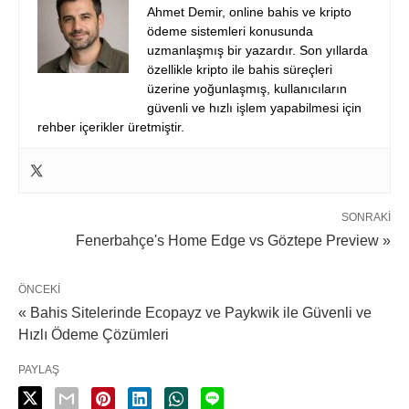
Ahmet Demir, online bahis ve kripto
ödeme sistemleri konusunda
uzmanlaşmış bir yazardır. Son yıllarda
özellikle kripto ile bahis süreçleri
üzerine yoğunlaşmış, kullanıcıların
güvenli ve hızlı işlem yapabilmesi için
rehber içerikler üretmiştir.
SONRAKI
Fenerbahçe's Home Edge vs Göztepe Preview »
ÖNCEKI
« Bahis Sitelerinde Ecopayz ve Paykwik ile Güvenli ve
Hızlı Ödeme Çözümleri
PAYLAŞ