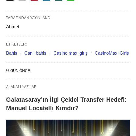
TARAFINDAN YAYINLANDI
Ahmet
ETIKETLER:
Bahis
Canlı bahis
Casino maxi giriş
CasinoMaxi Giriş
% GÜN ÖNCE
ALAKALI YAZILAR
Galatasaray’ın İlgi Çekici Transfer Hedefi:
Manuel Locatelli Kimdir?