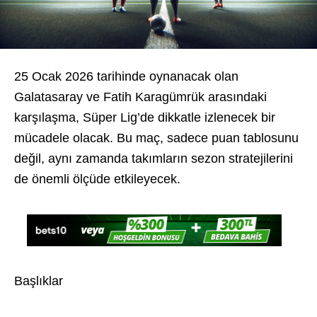
25 Ocak 2026 tarihinde oynanacak olan
Galatasaray ve Fatih Karagümrük arasındaki
karşılaşma, Süper Lig’de dikkatle izlenecek bir
mücadele olacak. Bu maç, sadece puan tablosunu
değil, aynı zamanda takımların sezon stratejilerini
de önemli ölçüde etkileyecek.
Başlıklar