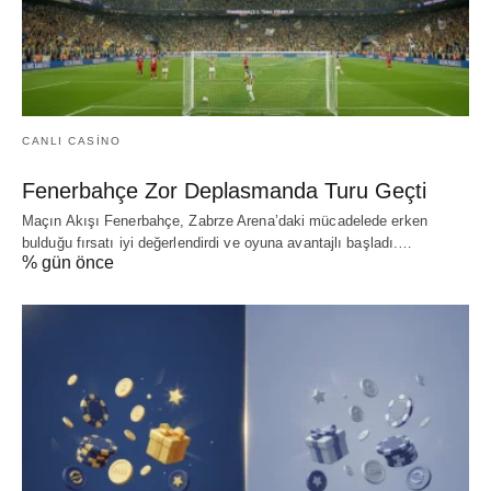
CANLI CASINO
Fenerbahçe Zor Deplasmanda Turu Geçti
Maçın Akışı Fenerbahçe, Zabrze Arena’daki mücadelede erken
bulduğu fırsatı iyi değerlendirdi ve oyuna avantajlı başladı.…
% gün önce