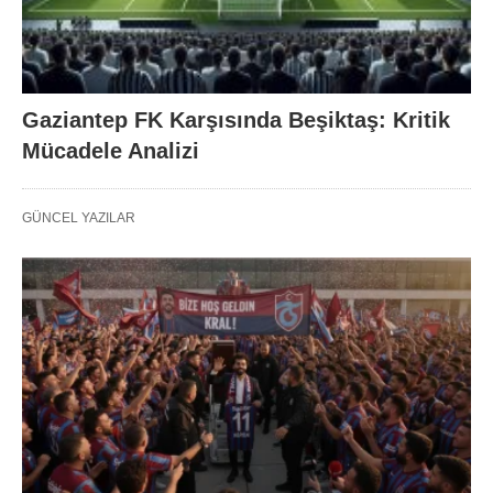
Gaziantep FK Karşısında Beşiktaş: Kritik
Mücadele Analizi
GÜNCEL YAZILAR