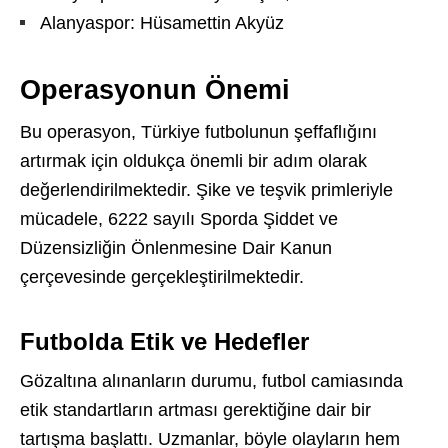
Alanyaspor: Hüsamettin Akyüz
Operasyonun Önemi
Bu operasyon, Türkiye futbolunun şeffaflığını
artırmak için oldukça önemli bir adım olarak
değerlendirilmektedir. Şike ve teşvik primleriyle
mücadele, 6222 sayılı Sporda Şiddet ve
Düzensizliğin Önlenmesine Dair Kanun
çerçevesinde gerçekleştirilmektedir.
Futbolda Etik ve Hedefler
Gözaltına alınanların durumu, futbol camiasında
etik standartların artması gerektiğine dair bir
tartışma başlattı. Uzmanlar, böyle olayların hem