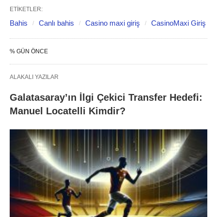
ETIKETLER:
Bahis
Canlı bahis
Casino maxi giriş
CasinoMaxi Giriş
% GÜN ÖNCE
ALAKALI YAZILAR
Galatasaray’ın İlgi Çekici Transfer Hedefi:
Manuel Locatelli Kimdir?