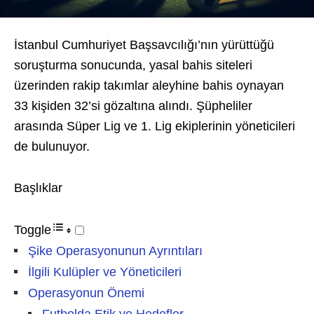
İstanbul Cumhuriyet Başsavcılığı’nın yürüttüğü
soruşturma sonucunda, yasal bahis siteleri
üzerinden rakip takımlar aleyhine bahis oynayan
33 kişiden 32’si gözaltına alındı. Şüpheliler
arasında Süper Lig ve 1. Lig ekiplerinin yöneticileri
de bulunuyor.
Başlıklar
Toggle
Şike Operasyonunun Ayrıntıları
İlgili Kulüpler ve Yöneticileri
Operasyonun Önemi
Futbolda Etik ve Hedefler