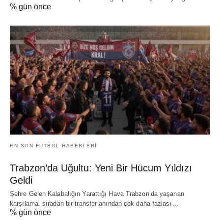
% gün önce
EN SON FUTBOL HABERLERI
Trabzon’da Uğultu: Yeni Bir Hücum Yıldızı
Geldi
Şehre Gelen Kalabalığın Yarattığı Hava Trabzon’da yaşanan
karşılama, sıradan bir transfer anından çok daha fazlası…
% gün önce