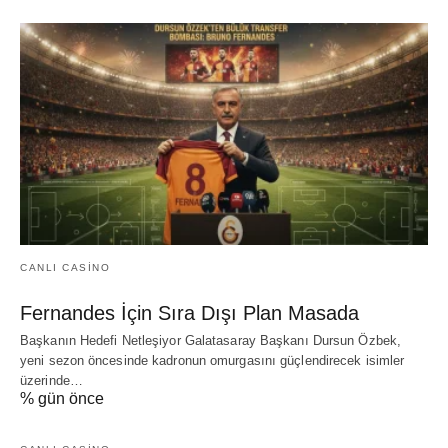
CANLI CASINO
Fernandes İçin Sıra Dışı Plan Masada
Başkanın Hedefi Netleşiyor Galatasaray Başkanı Dursun Özbek,
yeni sezon öncesinde kadronun omurgasını güçlendirecek isimler
üzerinde…
% gün önce