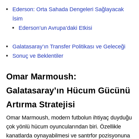
Ederson: Orta Sahada Dengeleri Sağlayacak
İsim
Ederson’un Avrupa’daki Etkisi
Galatasaray’ın Transfer Politikası ve Geleceği
Sonuç ve Beklentiler
Omar Marmoush:
Galatasaray’ın Hücum Gücünü
Artırma Stratejisi
Omar Marmoush, modern futbolun ihtiyaç duyduğu
çok yönlü hücum oyuncularından biri. Özellikle
kanatlarda oynayabilmesi ve santrfor pozisyonuna