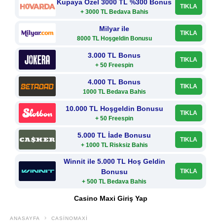
Kupaya Özel 3000 TL %300 Bonus
TIKLA
+ 3000 TL Bedava Bahis
Milyar ile
TIKLA
8000 TL Hoşgeldin Bonusu
3.000 TL Bonus
TIKLA
+ 50 Freespin
4.000 TL Bonus
TIKLA
1000 TL Bedava Bahis
10.000 TL Hoşgeldin Bonusu
TIKLA
+ 50 Freespin
5.000 TL İade Bonusu
TIKLA
+ 1000 TL Risksiz Bahis
Winnit ile 5.000 TL Hoş Geldin
Bonusu
TIKLA
+ 500 TL Bedava Bahis
Casino Maxi Giriş Yap
ANASAYFA
CASINOMAXI