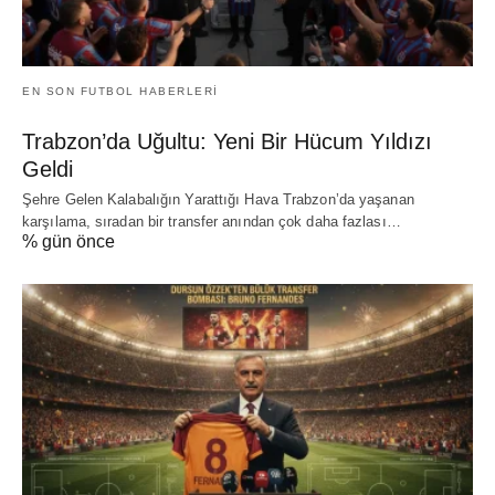
EN SON FUTBOL HABERLERI
Trabzon’da Uğultu: Yeni Bir Hücum Yıldızı
Geldi
Şehre Gelen Kalabalığın Yarattığı Hava Trabzon’da yaşanan
karşılama, sıradan bir transfer anından çok daha fazlası…
% gün önce