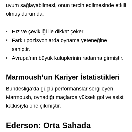
uyum sağlayabilmesi, onun tercih edilmesinde etkili
olmuş durumda.
Hız ve çevikliği ile dikkat çeker.
Farklı pozisyonlarda oynama yeteneğine
sahiptir.
Avrupa’nın büyük kulüplerinin radarına girmiştir.
Marmoush’un Kariyer İstatistikleri
Bundesliga’da güçlü performanslar sergileyen
Marmoush, oynadığı maçlarda yüksek gol ve asist
katkısıyla öne çıkmıştır.
Ederson: Orta Sahada