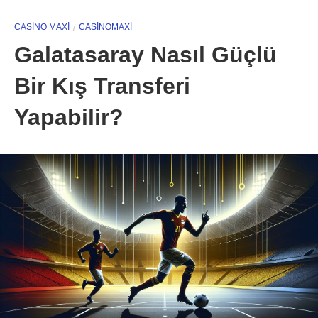
CASINO MAXI
CASINOMAXI
Galatasaray Nasıl Güçlü
Bir Kış Transferi
Yapabilir?