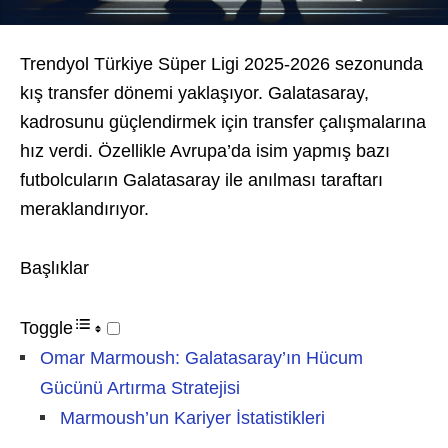
Trendyol Türkiye Süper Ligi 2025-2026 sezonunda
kış transfer dönemi yaklaşıyor. Galatasaray,
kadrosunu güçlendirmek için transfer çalışmalarına
hız verdi. Özellikle Avrupa’da isim yapmış bazı
futbolcuların Galatasaray ile anılması taraftarı
meraklandırıyor.
Başlıklar
Toggle
Omar Marmoush: Galatasaray’ın Hücum
Gücünü Artırma Stratejisi
Marmoush’un Kariyer İstatistikleri