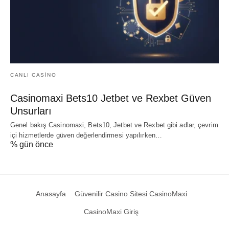
CANLI CASINO
Casinomaxi Bets10 Jetbet ve Rexbet Güven
Unsurları
Genel bakış Casinomaxi, Bets10, Jetbet ve Rexbet gibi adlar, çevrim
içi hizmetlerde güven değerlendirmesi yapılırken…
% gün önce
Anasayfa
Güvenilir Casino Sitesi CasinoMaxi
CasinoMaxi Giriş