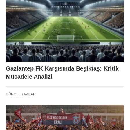
Gaziantep FK Karşısında Beşiktaş: Kritik
Mücadele Analizi
GÜNCEL YAZILAR