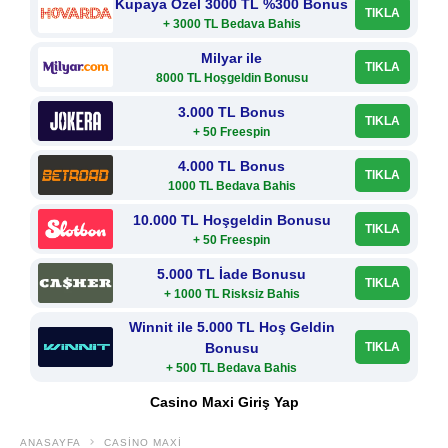
Kupaya Özel 3000 TL %300 Bonus
TIKLA
+ 3000 TL Bedava Bahis
Milyar ile
TIKLA
8000 TL Hoşgeldin Bonusu
3.000 TL Bonus
TIKLA
+ 50 Freespin
4.000 TL Bonus
TIKLA
1000 TL Bedava Bahis
10.000 TL Hoşgeldin Bonusu
TIKLA
+ 50 Freespin
5.000 TL İade Bonusu
TIKLA
+ 1000 TL Risksiz Bahis
Winnit ile 5.000 TL Hoş Geldin
Bonusu
TIKLA
+ 500 TL Bedava Bahis
Casino Maxi Giriş Yap
ANASAYFA
CASINO MAXI