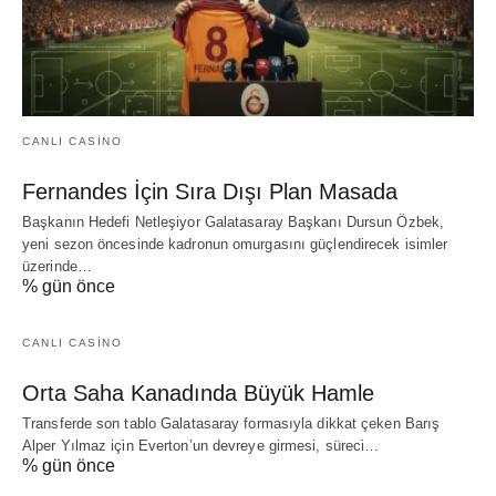
CANLI CASINO
Fernandes İçin Sıra Dışı Plan Masada
Başkanın Hedefi Netleşiyor Galatasaray Başkanı Dursun Özbek,
yeni sezon öncesinde kadronun omurgasını güçlendirecek isimler
üzerinde…
% gün önce
CANLI CASINO
Orta Saha Kanadında Büyük Hamle
Transferde son tablo Galatasaray formasıyla dikkat çeken Barış
Alper Yılmaz için Everton’un devreye girmesi, süreci…
% gün önce