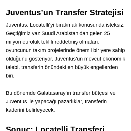
Juventus’un Transfer Stratejisi
Juventus, Locatelli’yi bırakmak konusunda isteksiz.
Geçtiğimiz yaz Suudi Arabistan’dan gelen 25
milyon euroluk teklifi reddetmiş olmaları,
oyuncunun takım projelerinde önemli bir yere sahip
olduğunu gösteriyor. Juventus’un mevcut ekonomik
talebi, transferin önündeki en büyük engellerden
biri.
Bu dönemde Galatasaray’ın transfer bütçesi ve
Juventus ile yapacağı pazarlıklar, transferin
kaderini belirleyecek.
Sonuç: Locatelli Transferi