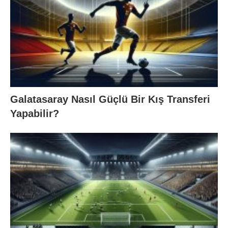
Galatasaray Nasıl Güçlü Bir Kış Transferi
Yapabilir?