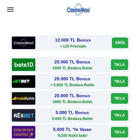
12.000 TL Bonus
GİRİŞ
+ 120 Freespin
20.000 TL Bonus
TIKLA
5000 TL Bedava Bahis
20.000 TL Bonus
TIKLA
+ 5.000 TL Bedava Bahis
20.000 TL Bonus
TIKLA
3000 TL Bedava Bahis
5.000 TL Bonus
TIKLA
5.000 TL Bedava Bahis
5.000 TL 'Ye Varan
TIKLA
%100 Nakit İade!