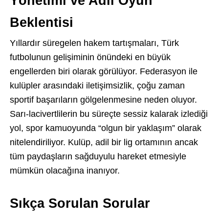
Yönetimi ve Adil Oyun
Beklentisi
Yıllardır süregelen hakem tartışmaları, Türk
futbolunun gelişiminin önündeki en büyük
engellerden biri olarak görülüyor. Federasyon ile
kulüpler arasındaki iletişimsizlik, çoğu zaman
sportif başarıların gölgelenmesine neden oluyor.
Sarı-lacivertlilerin bu süreçte sessiz kalarak izlediği
yol, spor kamuoyunda “olgun bir yaklaşım” olarak
nitelendiriliyor. Kulüp, adil bir lig ortamının ancak
tüm paydaşların sağduyulu hareket etmesiyle
mümkün olacağına inanıyor.
Sıkça Sorulan Sorular