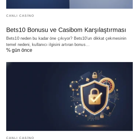
CANLI CASINO
Bets10 Bonusu ve Casibom Karşılaştırması
Bets10 neden bu kadar öne çıkıyor? Bets10’un dikkat çekmesinin
temel nedeni, kullanıcı ilgisini artıran bonus…
% gün önce
CANLI CASINO