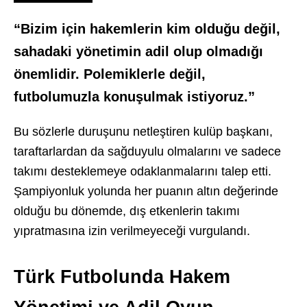
“Bizim için hakemlerin kim olduğu değil,
sahadaki yönetimin adil olup olmadığı
önemlidir. Polemiklerle değil,
futbolumuzla konuşulmak istiyoruz.”
Bu sözlerle duruşunu netleştiren kulüp başkanı,
taraftarlardan da sağduyulu olmalarını ve sadece
takımı desteklemeye odaklanmalarını talep etti.
Şampiyonluk yolunda her puanın altın değerinde
olduğu bu dönemde, dış etkenlerin takımı
yıpratmasına izin verilmeyeceği vurgulandı.
Türk Futbolunda Hakem