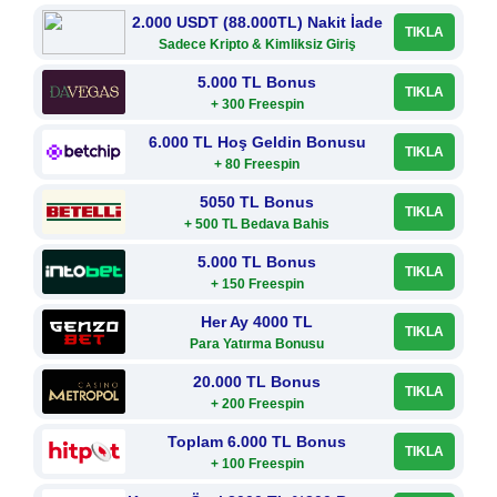
2.000 USDT (88.000TL) Nakit İade
TIKLA
Sadece Kripto & Kimliksiz Giriş
5.000 TL Bonus
TIKLA
+ 300 Freespin
6.000 TL Hoş Geldin Bonusu
TIKLA
+ 80 Freespin
5050 TL Bonus
TIKLA
+ 500 TL Bedava Bahis
5.000 TL Bonus
TIKLA
+ 150 Freespin
Her Ay 4000 TL
TIKLA
Para Yatırma Bonusu
20.000 TL Bonus
TIKLA
+ 200 Freespin
Toplam 6.000 TL Bonus
TIKLA
+ 100 Freespin