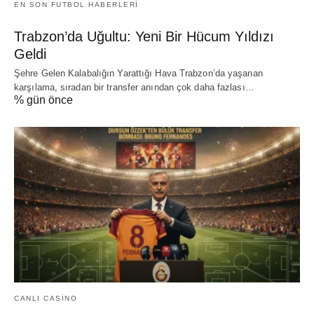
EN SON FUTBOL HABERLERI
Trabzon’da Uğultu: Yeni Bir Hücum Yıldızı
Geldi
Şehre Gelen Kalabalığın Yarattığı Hava Trabzon’da yaşanan
karşılama, sıradan bir transfer anından çok daha fazlası…
% gün önce
CANLI CASINO