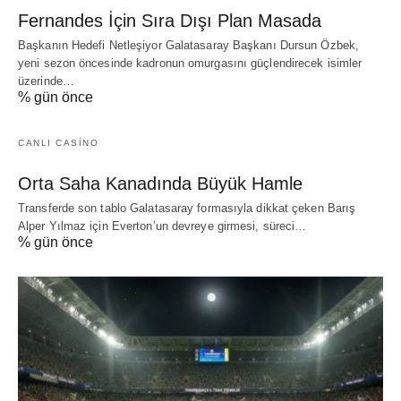
Fernandes İçin Sıra Dışı Plan Masada
Başkanın Hedefi Netleşiyor Galatasaray Başkanı Dursun Özbek,
yeni sezon öncesinde kadronun omurgasını güçlendirecek isimler
üzerinde…
% gün önce
CANLI CASINO
Orta Saha Kanadında Büyük Hamle
Transferde son tablo Galatasaray formasıyla dikkat çeken Barış
Alper Yılmaz için Everton’un devreye girmesi, süreci…
% gün önce