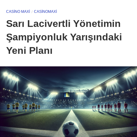
CASINO MAXI
CASINOMAXI
Sarı Lacivertli Yönetimin
Şampiyonluk Yarışındaki
Yeni Planı