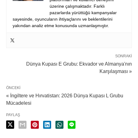
üzerine çalışmaktadır. Farklı
pazarlarda yürüttüğü kampanyalar
sayesinde, oyuncuların ihtiyaçlarını ve beklentilerini
yakından analiz etme konusunda uzmanlaşmıştır.
SONRAKI
Dünya Kupası E Grubu: Ekvador ve Almanya'nın
Karşılaşması »
ÖNCEKI
« İngiltere ve Hırvatistan: 2026 Dünya Kupası L Grubu
Mücadelesi
PAYLAŞ