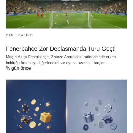
CANLI CASINO
Fenerbahçe Zor Deplasmanda Turu Geçti
Maçın Akışı Fenerbahçe, Zabrze Arena’daki mücadelede erken
bulduğu fırsatı iyi değerlendirdi ve oyuna avantajlı başladı.…
% gün önce