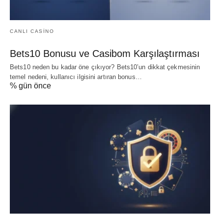
CANLI CASINO
Bets10 Bonusu ve Casibom Karşılaştırması
Bets10 neden bu kadar öne çıkıyor? Bets10’un dikkat çekmesinin
temel nedeni, kullanıcı ilgisini artıran bonus…
% gün önce