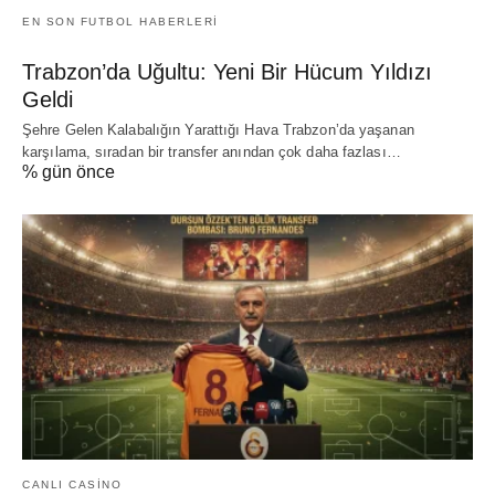
EN SON FUTBOL HABERLERI
Trabzon’da Uğultu: Yeni Bir Hücum Yıldızı
Geldi
Şehre Gelen Kalabalığın Yarattığı Hava Trabzon’da yaşanan
karşılama, sıradan bir transfer anından çok daha fazlası…
% gün önce
CANLI CASINO