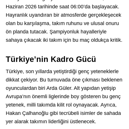
Haziran 2026 tarihinde saat 06:00’da başlayacak.
Hayranlık uyandıran bir atmosferde gerçekleşecek
olan bu karşılaşma, takım ruhunu ve ulusal onuru
ön planda tutacak. Şampiyonluk hayalleriyle
sahaya çıkacak iki takım için bu maç oldukça kritik.
Türkiye’nin Kadro Gücü
Türkiye, son yıllarda yetiştirdiği genç yeteneklerle
dikkat çekiyor. Bu turnuvada öne çıkması beklenen
oyunculardan biri Arda Güler. Alt yapıdan yetişip
Avrupa’nın önemli liglerinde boy gösteren bu genç
yetenek, milli takımda kilit rol oynayacak. Ayrıca,
Hakan Çalhanoğlu gibi tecrübeli isimler de sahada
yer alarak takımın liderliğini üstlenecek.