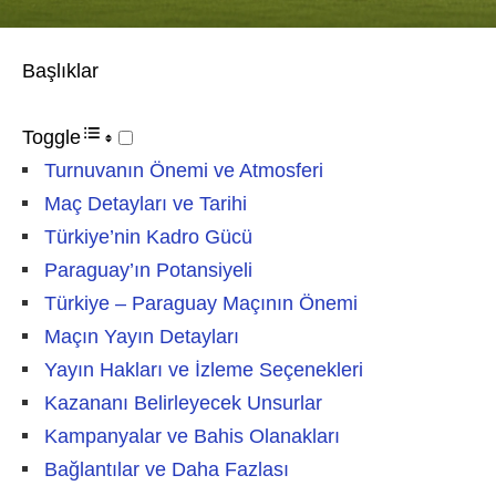
Başlıklar
Toggle
Turnuvanın Önemi ve Atmosferi
Maç Detayları ve Tarihi
Türkiye’nin Kadro Gücü
Paraguay’ın Potansiyeli
Türkiye – Paraguay Maçının Önemi
Maçın Yayın Detayları
Yayın Hakları ve İzleme Seçenekleri
Kazananı Belirleyecek Unsurlar
Kampanyalar ve Bahis Olanakları
Bağlantılar ve Daha Fazlası