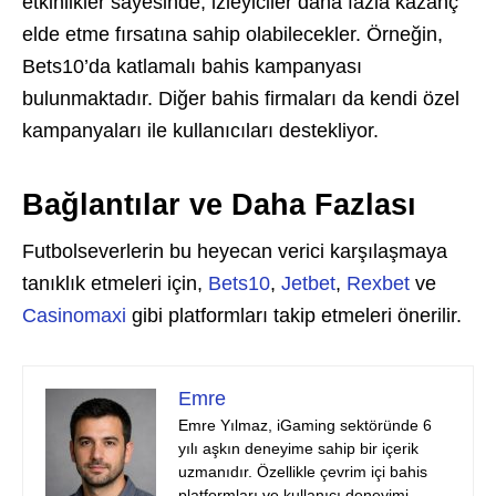
etkinlikler sayesinde, izleyiciler daha fazla kazanç
elde etme fırsatına sahip olabilecekler. Örneğin,
Bets10’da katlamalı bahis kampanyası
bulunmaktadır. Diğer bahis firmaları da kendi özel
kampanyaları ile kullanıcıları destekliyor.
Bağlantılar ve Daha Fazlası
Futbolseverlerin bu heyecan verici karşılaşmaya
tanıklık etmeleri için,
Bets10
,
Jetbet
,
Rexbet
ve
Casinomaxi
gibi platformları takip etmeleri önerilir.
Emre
Emre Yılmaz, iGaming sektöründe 6
yılı aşkın deneyime sahip bir içerik
uzmanıdır. Özellikle çevrim içi bahis
platformları ve kullanıcı deneyimi