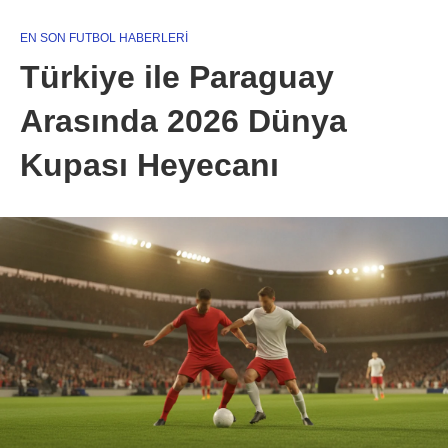
EN SON FUTBOL HABERLERI
Türkiye ile Paraguay
Arasında 2026 Dünya
Kupası Heyecanı