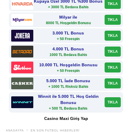
Kupaya Özel 3000 TL %300 Bonus
TIKLA
+ 3000 TL Bedava Bahis
Milyar ile
TIKLA
8000 TL Hoşgeldin Bonusu
3.000 TL Bonus
TIKLA
+ 50 Freespin
4.000 TL Bonus
TIKLA
1000 TL Bedava Bahis
10.000 TL Hoşgeldin Bonusu
TIKLA
+ 50 Freespin
5.000 TL İade Bonusu
TIKLA
+ 1000 TL Risksiz Bahis
Winnit ile 5.000 TL Hoş Geldin
Bonusu
TIKLA
+ 500 TL Bedava Bahis
Casino Maxi Giriş Yap
ANASAYFA
EN SON FUTBOL HABERLERI