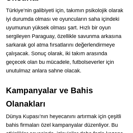
Türkiye’nin galibiyeti için, takımın psikolojik olarak
iyi durumda olması ve oyuncuların saha içindeki
uyumunun yüksek olması şart. Hızlı bir oyun
sergileyen Paraguay, özellikle savunma arkasına
sarkarak gol atma fırsatlarını değerlendirmeye
çalışacak. Sonuç olarak, iki takım arasında
geçecek olan bu mücadele, futbolseverler için
unutulmaz anlara sahne olacak.
Kampanyalar ve Bahis
Olanakları
Dünya Kupası’nın heyecanını artırmak için çeşitli
bahis firmaları özel kampanyalar düzenliyor. Bu