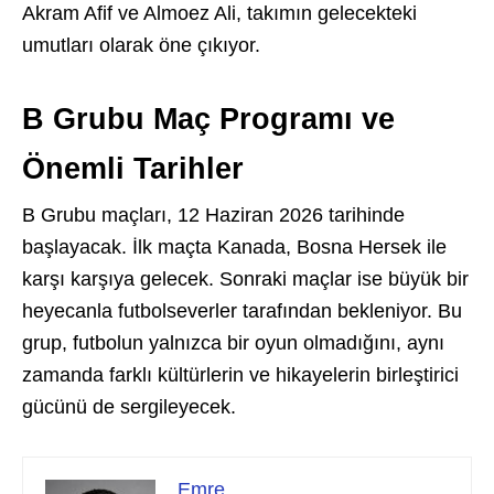
Akram Afif ve Almoez Ali, takımın gelecekteki
umutları olarak öne çıkıyor.
B Grubu Maç Programı ve
Önemli Tarihler
B Grubu maçları, 12 Haziran 2026 tarihinde
başlayacak. İlk maçta Kanada, Bosna Hersek ile
karşı karşıya gelecek. Sonraki maçlar ise büyük bir
heyecanla futbolseverler tarafından bekleniyor. Bu
grup, futbolun yalnızca bir oyun olmadığını, aynı
zamanda farklı kültürlerin ve hikayelerin birleştirici
gücünü de sergileyecek.
Emre