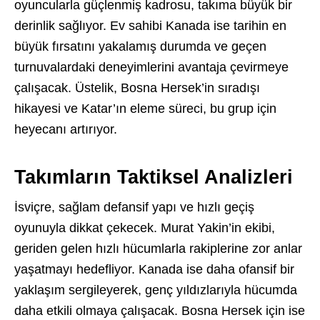
oyuncularla güçlenmiş kadrosu, takıma büyük bir
derinlik sağlıyor. Ev sahibi Kanada ise tarihin en
büyük fırsatını yakalamış durumda ve geçen
turnuvalardaki deneyimlerini avantaja çevirmeye
çalışacak. Üstelik, Bosna Hersek’in sıradışı
hikayesi ve Katar’ın eleme süreci, bu grup için
heyecanı artırıyor.
Takımların Taktiksel Analizleri
İsviçre, sağlam defansif yapı ve hızlı geçiş
oyunuyla dikkat çekecek. Murat Yakin’in ekibi,
geriden gelen hızlı hücumlarla rakiplerine zor anlar
yaşatmayı hedefliyor. Kanada ise daha ofansif bir
yaklaşım sergileyerek, genç yıldızlarıyla hücumda
daha etkili olmaya çalışacak. Bosna Hersek için ise