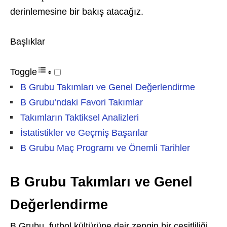
derinlemesine bir bakış atacağız.
Başlıklar
Toggle
B Grubu Takımları ve Genel Değerlendirme
B Grubu’ndaki Favori Takımlar
Takımların Taktiksel Analizleri
İstatistikler ve Geçmiş Başarılar
B Grubu Maç Programı ve Önemli Tarihler
B Grubu Takımları ve Genel
Değerlendirme
B Grubu, futbol kültürüne dair zengin bir çeşitliliği