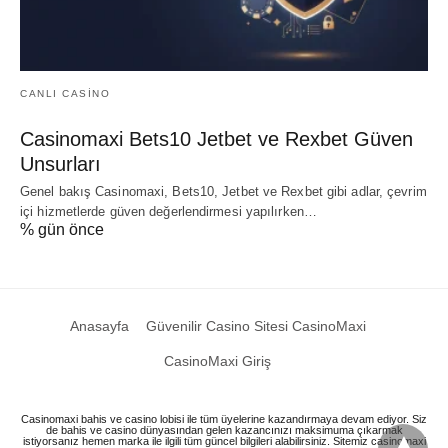
CANLI CASINO
Casinomaxi Bets10 Jetbet ve Rexbet Güven
Unsurları
Genel bakış Casinomaxi, Bets10, Jetbet ve Rexbet gibi adlar, çevrim
içi hizmetlerde güven değerlendirmesi yapılırken…
% gün önce
Anasayfa
Güvenilir Casino Sitesi CasinoMaxi
CasinoMaxi Giriş
Casinomaxi bahis ve casino lobisi ile tüm üyelerine kazandırmaya devam ediyor. Siz
de bahis ve casino dünyasından gelen kazancınızı maksimuma çıkarmak
istiyorsanız hemen marka ile ilgili tüm güncel bilgileri alabilirsiniz. Sitemiz casinomaxi