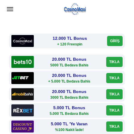
12.000 TL Bonus
GİRİŞ
+ 120 Freespin
20.000 TL Bonus
TIKLA
5000 TL Bedava Bahis
20.000 TL Bonus
TIKLA
+ 5.000 TL Bedava Bahis
20.000 TL Bonus
TIKLA
3000 TL Bedava Bahis
5.000 TL Bonus
TIKLA
5.000 TL Bedava Bahis
5.000 TL 'Ye Varan
TIKLA
%100 Nakit İade!