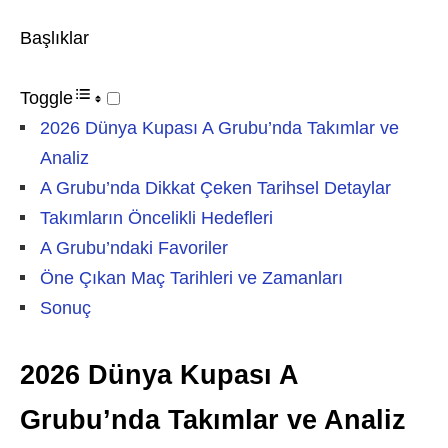
Başlıklar
Toggle
2026 Dünya Kupası A Grubu’nda Takımlar ve
Analiz
A Grubu’nda Dikkat Çeken Tarihsel Detaylar
Takımların Öncelikli Hedefleri
A Grubu’ndaki Favoriler
Öne Çıkan Maç Tarihleri ve Zamanları
Sonuç
2026 Dünya Kupası A
Grubu’nda Takımlar ve Analiz