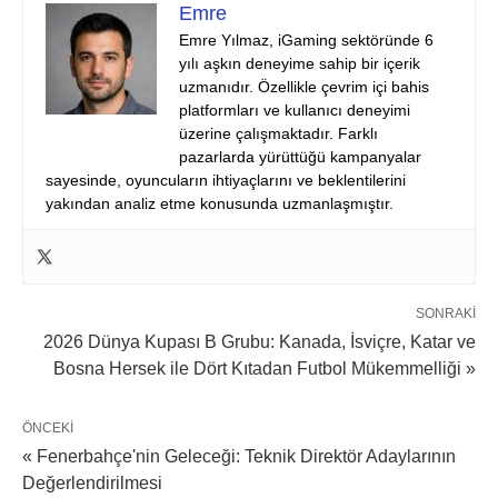
Emre
Emre Yılmaz, iGaming sektöründe 6
yılı aşkın deneyime sahip bir içerik
uzmanıdır. Özellikle çevrim içi bahis
platformları ve kullanıcı deneyimi
üzerine çalışmaktadır. Farklı
pazarlarda yürüttüğü kampanyalar
sayesinde, oyuncuların ihtiyaçlarını ve beklentilerini
yakından analiz etme konusunda uzmanlaşmıştır.
SONRAKI
2026 Dünya Kupası B Grubu: Kanada, İsviçre, Katar ve
Bosna Hersek ile Dört Kıtadan Futbol Mükemmelliği »
ÖNCEKI
« Fenerbahçe'nin Geleceği: Teknik Direktör Adaylarının
Değerlendirilmesi