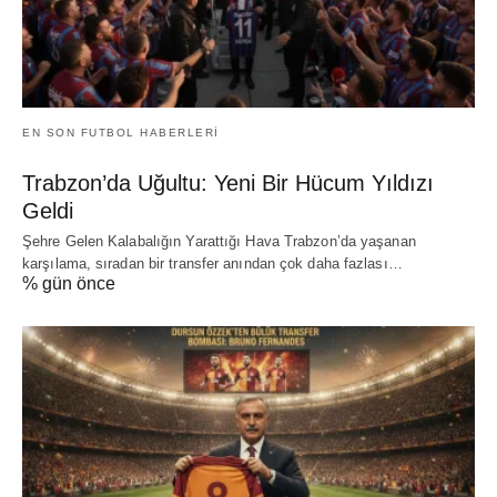
EN SON FUTBOL HABERLERI
Trabzon’da Uğultu: Yeni Bir Hücum Yıldızı
Geldi
Şehre Gelen Kalabalığın Yarattığı Hava Trabzon’da yaşanan
karşılama, sıradan bir transfer anından çok daha fazlası…
% gün önce