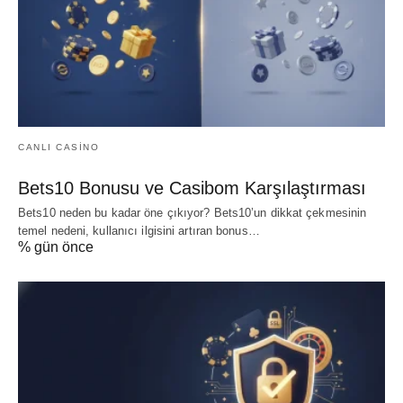
CANLI CASINO
Bets10 Bonusu ve Casibom Karşılaştırması
Bets10 neden bu kadar öne çıkıyor? Bets10’un dikkat çekmesinin
temel nedeni, kullanıcı ilgisini artıran bonus…
% gün önce