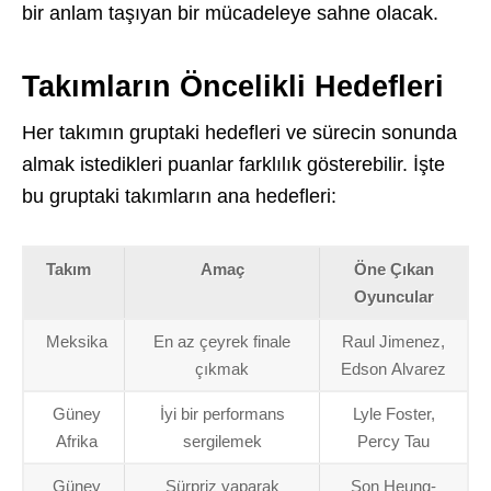
bir anlam taşıyan bir mücadeleye sahne olacak.
Takımların Öncelikli Hedefleri
Her takımın gruptaki hedefleri ve sürecin sonunda
almak istedikleri puanlar farklılık gösterebilir. İşte
bu gruptaki takımların ana hedefleri:
Takım
Amaç
Öne Çıkan
Oyuncular
Meksika
En az çeyrek finale
Raul Jimenez,
çıkmak
Edson Alvarez
Güney
İyi bir performans
Lyle Foster,
Afrika
sergilemek
Percy Tau
Güney
Sürpriz yaparak
Son Heung-