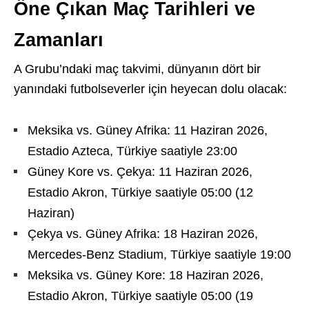
Öne Çıkan Maç Tarihleri ve
Zamanları
A Grubu’ndaki maç takvimi, dünyanın dört bir
yanındaki futbolseverler için heyecan dolu olacak:
Meksika vs. Güney Afrika: 11 Haziran 2026,
Estadio Azteca, Türkiye saatiyle 23:00
Güney Kore vs. Çekya: 11 Haziran 2026,
Estadio Akron, Türkiye saatiyle 05:00 (12
Haziran)
Çekya vs. Güney Afrika: 18 Haziran 2026,
Mercedes-Benz Stadium, Türkiye saatiyle 19:00
Meksika vs. Güney Kore: 18 Haziran 2026,
Estadio Akron, Türkiye saatiyle 05:00 (19