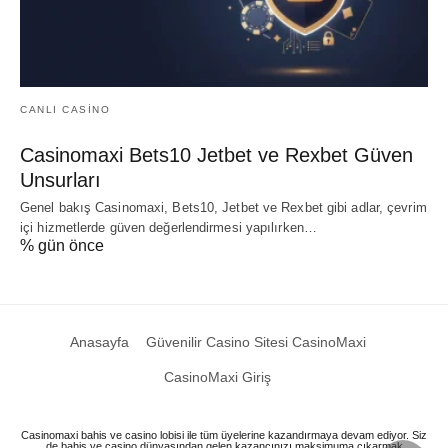
CANLI CASINO
Casinomaxi Bets10 Jetbet ve Rexbet Güven
Unsurları
Genel bakış Casinomaxi, Bets10, Jetbet ve Rexbet gibi adlar, çevrim
içi hizmetlerde güven değerlendirmesi yapılırken…
% gün önce
Anasayfa
Güvenilir Casino Sitesi CasinoMaxi
CasinoMaxi Giriş
Casinomaxi bahis ve casino lobisi ile tüm üyelerine kazandırmaya devam ediyor. Siz
de bahis ve casino dünyasından gelen kazancınızı maksimuma çıkarmak