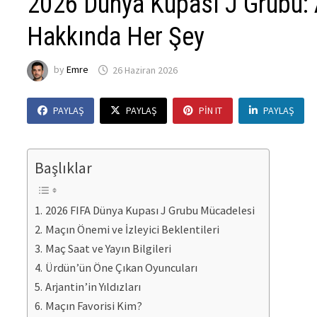
2026 Dünya Kupası J Grubu: 
Hakkında Her Şey
by
Emre
26 Haziran 2026
PAYLAŞ
PAYLAŞ
PIN IT
PAYLAŞ
Başlıklar
2026 FIFA Dünya Kupası J Grubu Mücadelesi
Maçın Önemi ve İzleyici Beklentileri
Maç Saat ve Yayın Bilgileri
Ürdün’ün Öne Çıkan Oyuncuları
Arjantin’in Yıldızları
Maçın Favorisi Kim?