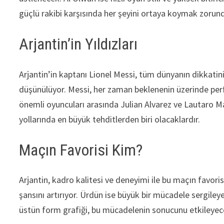
güçlü rakibi karşısında her şeyini ortaya koymak zorun
Arjantin’in Yıldızları
Arjantin’in kaptanı Lionel Messi, tüm dünyanın dikkatin
düşünülüyor. Messi, her zaman beklenenin üzerinde perfo
önemli oyuncuları arasında Julian Alvarez ve Lautaro Ma
yollarında en büyük tehditlerden biri olacaklardır.
Maçın Favorisi Kim?
Arjantin, kadro kalitesi ve deneyimi ile bu maçın favori
şansını artırıyor. Ürdün ise büyük bir mücadele sergile
üstün form grafiği, bu mücadelenin sonucunu etkileyece