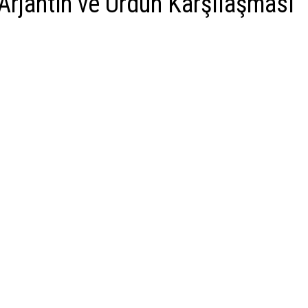
Arjantin ve Ürdün Karşılaşması