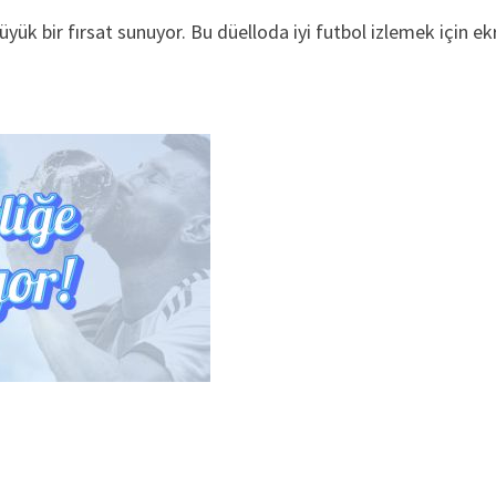
yük bir fırsat sunuyor. Bu düelloda iyi futbol izlemek için ek