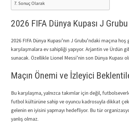
Sonuç Olarak
2026 FIFA Dünya Kupası J Grubu
2026 FIFA Dünya Kupası’nın J Grubu’ndaki maçına hoş ge
karşılaşmalara ev sahipliği yapıyor. Arjantin ve Ürdün gi
sunacak. Özellikle Lionel Messi’nin son Dünya Kupası ol
Maçın Önemi ve İzleyici Beklentil
Bu karşılaşma, yalnızca takımlar için değil, futbolseverle
futbol kültürüne sahip ve oyuncu kadrosuyla dikkat çek
gelenin en iyisini yapmayı hedefliyor. Bu tür organizasy
yanlış olmaz.