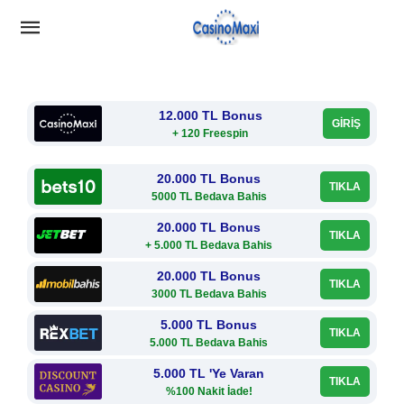
12.000 TL Bonus
GİRİŞ
+ 120 Freespin
20.000 TL Bonus
TIKLA
5000 TL Bedava Bahis
20.000 TL Bonus
TIKLA
+ 5.000 TL Bedava Bahis
20.000 TL Bonus
TIKLA
3000 TL Bedava Bahis
5.000 TL Bonus
TIKLA
5.000 TL Bedava Bahis
5.000 TL 'Ye Varan
TIKLA
%100 Nakit İade!