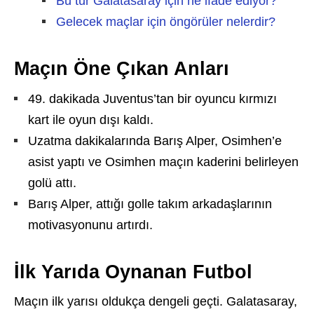
Bu tur Galatasaray için ne ifade ediyor?
Gelecek maçlar için öngörüler nelerdir?
Maçın Öne Çıkan Anları
49. dakikada Juventus’tan bir oyuncu kırmızı
kart ile oyun dışı kaldı.
Uzatma dakikalarında Barış Alper, Osimhen’e
asist yaptı ve Osimhen maçın kaderini belirleyen
golü attı.
Barış Alper, attığı golle takım arkadaşlarının
motivasyonunu artırdı.
İlk Yarıda Oynanan Futbol
Maçın ilk yarısı oldukça dengeli geçti. Galatasaray,