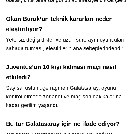
olarak, kritik anlarda gol bulabilmesiyle dikkat çekti.
Okan Buruk’un teknik kararları neden
eleştiriliyor?
Yetersiz değişiklikler ve uzun süre aynı oyuncuları
sahada tutması, eleştirilerin ana sebeplerindendir.
Juventus’un 10 kişi kalması maçı nasıl
etkiledi?
Sayısal üstünlüğe rağmen Galatasaray, oyunu
kontrol etmede zorlandı ve maç son dakikalarına
kadar gerilim yaşandı.
Bu tur Galatasaray için ne ifade ediyor?