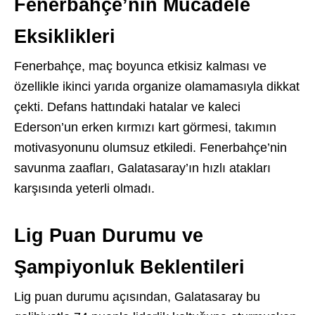
Fenerbahçe’nin Mücadele
Eksiklikleri
Fenerbahçe, maç boyunca etkisiz kalması ve
özellikle ikinci yarıda organize olamamasıyla dikkat
çekti. Defans hattındaki hatalar ve kaleci
Ederson’un erken kırmızı kart görmesi, takımın
motivasyonunu olumsuz etkiledi. Fenerbahçe’nin
savunma zaafları, Galatasaray’ın hızlı atakları
karşısında yeterli olmadı.
Lig Puan Durumu ve
Şampiyonluk Beklentileri
Lig puan durumu açısından, Galatasaray bu