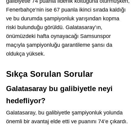
galibiyetle 74 puanla liderlik koltuğuna oturmuşken,
Fenerbahçe’nin ise 67 puanla ikinci sırada kaldığı
ve bu durumda şampiyonluk yarışından kopma
riski bulunduğu görüldü. Galatasaray’ın,
önümüzdeki hafta oynayacağı Samsunspor
maçıyla şampiyonluğu garantileme şansı da
oldukça yüksek.
Sıkça Sorulan Sorular
Galatasaray bu galibiyetle neyi
hedefliyor?
Galatasaray, bu galibiyetle şampiyonluk yolunda
önemli bir avantaj elde etti ve puanını 74’e çıkardı.