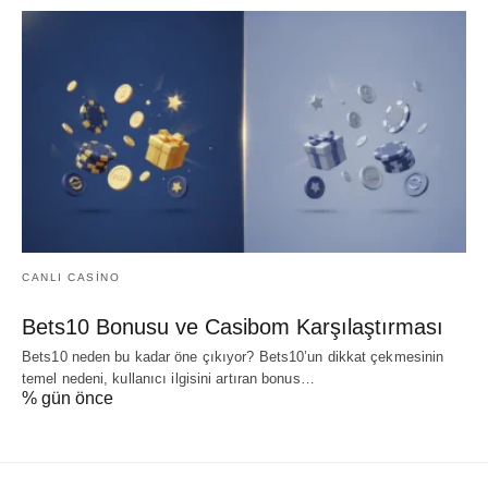
CANLI CASINO
Bets10 Bonusu ve Casibom Karşılaştırması
Bets10 neden bu kadar öne çıkıyor? Bets10’un dikkat çekmesinin
temel nedeni, kullanıcı ilgisini artıran bonus…
% gün önce