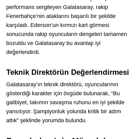
performans sergileyen Galatasaray, rakip
Fenerbahçe’nin ataklarını başarılı bir şekilde
karşıladı. Ederson’un kırmızı kart görmesi
sonucunda rakip oyuncuların dengeleri tamamen
bozuldu ve Galatasaray bu avantajı iyi
değerlendirdi.
Teknik Direktörün Değerlendirmesi
Galatasaray’ın teknik direktörü, oyuncularının
gösterdiği karakter için övgüde bulunarak, “Bu
galibiyet, takımın savaşma ruhunu en iyi şekilde
yansıtıyor. Şampiyonluk yolunda kritik bir adım
attık” şeklinde yorumda bulundu.