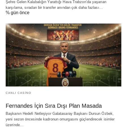
Şehre Gelen Kalabalığın Yarattığı Hava Trabzon’da yaşanan
karşılama, sıradan bir transfer anından çok daha fazlası…
% gün önce
CANLI CASINO
Fernandes İçin Sıra Dışı Plan Masada
Başkanın Hedefi Netleşiyor Galatasaray Başkanı Dursun Özbek,
yeni sezon öncesinde kadronun omurgasını güçlendirecek isimler
üzerinde…