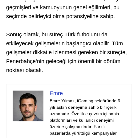
geçmişleri ve kamuoyunun genel eğilimleri, bu
seçimde belirleyici olma potansiyeline sahip.
Sonuç olarak, bu süreç Türk futbolunu da
etkileyecek gelişmelerin başlangıcı olabilir. Tüm
gelişmeler dikkatle izlenmesi gereken bir süreçte,
Fenerbahçe’nin geleceği için önemli bir dönüm
noktası olacak.
Emre
Emre Yılmaz, iGaming sektöründe 6
yılı aşkın deneyime sahip bir içerik
uzmanıdır. Özellikle çevrim içi bahis
platformları ve kullanıcı deneyimi
üzerine çalışmaktadır. Farklı
pazarlarda yürüttüğü kampanyalar