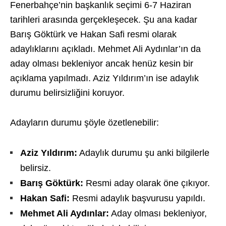
Fenerbahçe’nin başkanlık seçimi 6-7 Haziran
tarihleri arasında gerçekleşecek. Şu ana kadar
Barış Göktürk ve Hakan Safi resmi olarak
adaylıklarını açıkladı. Mehmet Ali Aydınlar’ın da
aday olması bekleniyor ancak henüz kesin bir
açıklama yapılmadı. Aziz Yıldırım’ın ise adaylık
durumu belirsizliğini koruyor.
Adayların durumu şöyle özetlenebilir:
Aziz Yıldırım:
Adaylık durumu şu anki bilgilerle
belirsiz.
Barış Göktürk:
Resmi aday olarak öne çıkıyor.
Hakan Safi:
Resmi adaylık başvurusu yapıldı.
Mehmet Ali Aydınlar:
Aday olması bekleniyor,