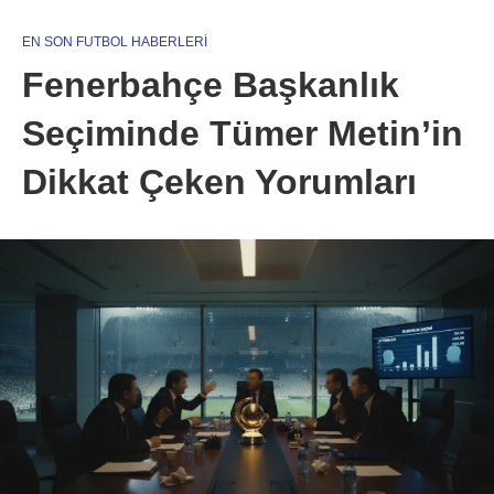
EN SON FUTBOL HABERLERI
Fenerbahçe Başkanlık
Seçiminde Tümer Metin’in
Dikkat Çeken Yorumları