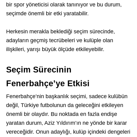
bir spor yöneticisi olarak tanınıyor ve bu durum,
seçimde önemli bir etki yaratabilir.
Herkesin merakla beklediği seçim sürecinde,
adayların geçmiş tecrübeleri ve kulüple olan
ilişkileri, yarışı büyük ölçüde etkileyebilir.
Seçim Sürecinin
Fenerbahçe’ye Etkisi
Fenerbahçe’nin başkanlık seçimi, sadece kulübün
değil, Türkiye futbolunun da geleceğini etkileyen
önemli bir olaydır. Bu noktada en fazla endişe
yaratan durum, Aziz Yıldırım’ın ne yönde bir karar
vereceğidir. Onun adaylığı, kulüp içindeki dengeleri