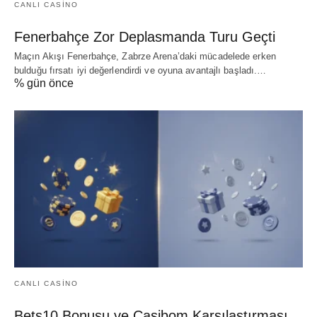
CANLI CASINO
Fenerbahçe Zor Deplasmanda Turu Geçti
Maçın Akışı Fenerbahçe, Zabrze Arena’daki mücadelede erken
bulduğu fırsatı iyi değerlendirdi ve oyuna avantajlı başladı.…
% gün önce
CANLI CASINO
Bets10 Bonusu ve Casibom Karşılaştırması