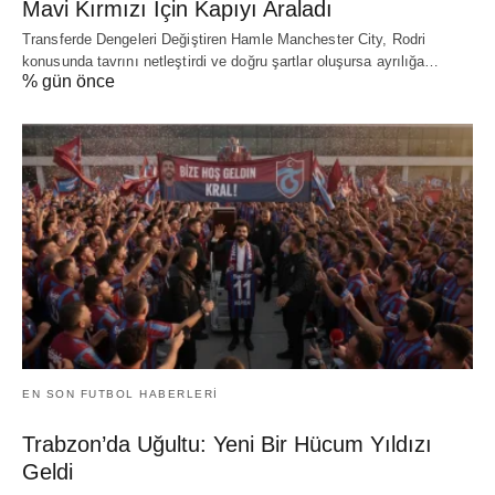
Mavi Kırmızı İçin Kapıyı Araladı
Transferde Dengeleri Değiştiren Hamle Manchester City, Rodri
konusunda tavrını netleştirdi ve doğru şartlar oluşursa ayrılığa…
% gün önce
EN SON FUTBOL HABERLERI
Trabzon’da Uğultu: Yeni Bir Hücum Yıldızı
Geldi