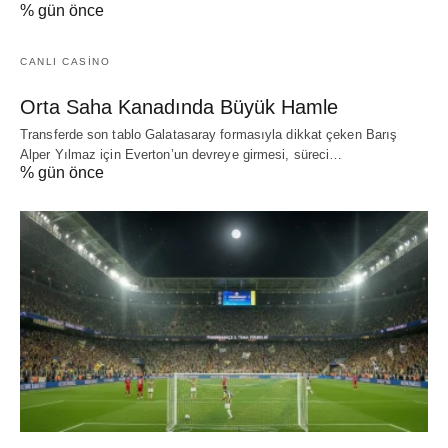
% gün önce
CANLI CASINO
Orta Saha Kanadında Büyük Hamle
Transferde son tablo Galatasaray formasıyla dikkat çeken Barış
Alper Yılmaz için Everton’un devreye girmesi, süreci…
% gün önce