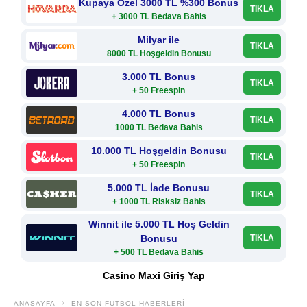
Kupaya Özel 3000 TL %300 Bonus
TIKLA
+ 3000 TL Bedava Bahis
Milyar ile
TIKLA
8000 TL Hoşgeldin Bonusu
3.000 TL Bonus
TIKLA
+ 50 Freespin
4.000 TL Bonus
TIKLA
1000 TL Bedava Bahis
10.000 TL Hoşgeldin Bonusu
TIKLA
+ 50 Freespin
5.000 TL İade Bonusu
TIKLA
+ 1000 TL Risksiz Bahis
Winnit ile 5.000 TL Hoş Geldin
Bonusu
TIKLA
+ 500 TL Bedava Bahis
Casino Maxi Giriş Yap
ANASAYFA
EN SON FUTBOL HABERLERI