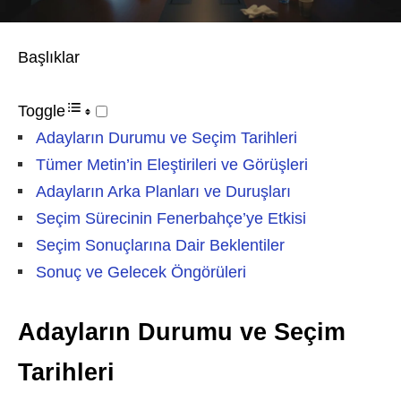
Başlıklar
Toggle
Adayların Durumu ve Seçim Tarihleri
Tümer Metin’in Eleştirileri ve Görüşleri
Adayların Arka Planları ve Duruşları
Seçim Sürecinin Fenerbahçe’ye Etkisi
Seçim Sonuçlarına Dair Beklentiler
Sonuç ve Gelecek Öngörüleri
Adayların Durumu ve Seçim
Tarihleri