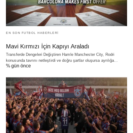
EN SON FUTBOL HABERLERI
Mavi Kırmızı İçin Kapıyı Araladı
Transferde Dengeleri Değiştiren Hamle Manchester City, Rodri
konusunda tavrını netleştirdi ve doğru şartlar oluşursa ayrılığa…
% gün önce