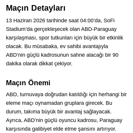
Maçın Detayları
13 Haziran 2026 tarihinde saat 04:00’da, SoFi
Stadium’da gerçekleşecek olan ABD-Paraguay
karşılaşması, spor tutkunları için büyük bir etkinlik
olacak. Bu müsabaka, ev sahibi avantajıyla
ABD’nin güçlü kadrosunun sahne alacağı bir 90
dakika olarak dikkat çekiyor.
Maçın Önemi
ABD, turnuvaya doğrudan katıldığı için herhangi bir
eleme maçı oynamadan gruplara girecek. Bu
durum, takıma büyük bir avantaj sağlayacak.
Ayrıca, ABD’nin güçlü oyuncu kadrosu, Paraguay
karşısında galibiyet elde etme şansını artırıyor.