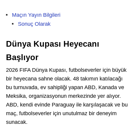
Maçın Yayın Bilgileri
Sonuç Olarak
Dünya Kupası Heyecanı
Başlıyor
2026 FIFA Dünya Kupası, futbolseverler için büyük
bir heyecana sahne olacak. 48 takımın katılacağı
bu turnuvada, ev sahipliği yapan ABD, Kanada ve
Meksika, organizasyonun merkezinde yer alıyor.
ABD, kendi evinde Paraguay ile karşılaşacak ve bu
maç, futbolseverler için unutulmaz bir deneyim
sunacak.