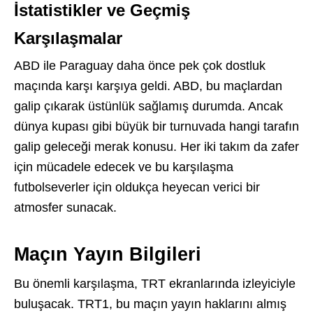
İstatistikler ve Geçmiş
Karşılaşmalar
ABD ile Paraguay daha önce pek çok dostluk
maçında karşı karşıya geldi. ABD, bu maçlardan
galip çıkarak üstünlük sağlamış durumda. Ancak
dünya kupası gibi büyük bir turnuvada hangi tarafın
galip geleceği merak konusu. Her iki takım da zafer
için mücadele edecek ve bu karşılaşma
futbolseverler için oldukça heyecan verici bir
atmosfer sunacak.
Maçın Yayın Bilgileri
Bu önemli karşılaşma, TRT ekranlarında izleyiciyle
buluşacak. TRT1, bu maçın yayın haklarını almış