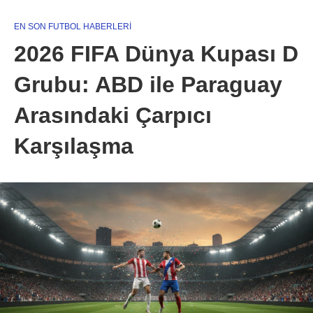
EN SON FUTBOL HABERLERI
2026 FIFA Dünya Kupası D
Grubu: ABD ile Paraguay
Arasındaki Çarpıcı
Karşılaşma