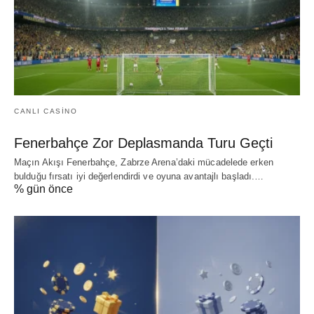
CANLI CASINO
Fenerbahçe Zor Deplasmanda Turu Geçti
Maçın Akışı Fenerbahçe, Zabrze Arena’daki mücadelede erken
bulduğu fırsatı iyi değerlendirdi ve oyuna avantajlı başladı.…
% gün önce