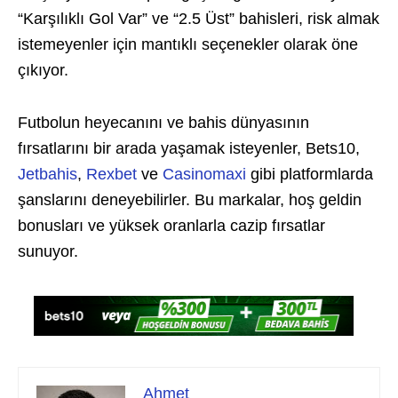
“Karşılıklı Gol Var” ve “2.5 Üst” bahisleri, risk almak
istemeyenler için mantıklı seçenekler olarak öne
çıkıyor.
Futbolun heyecanını ve bahis dünyasının
fırsatlarını bir arada yaşamak isteyenler, Bets10,
Jetbahis
,
Rexbet
ve
Casinomaxi
gibi platformlarda
şanslarını deneyebilirler. Bu markalar, hoş geldin
bonusları ve yüksek oranlarla cazip fırsatlar
sunuyor.
Ahmet