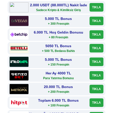
2.000 USDT (88.000TL) Nakit İade
TIKLA
Sadece Kripto & Kimliksiz Giriş
5.000 TL Bonus
TIKLA
+ 300 Freespin
6.000 TL Hoş Geldin Bonusu
TIKLA
+ 80 Freespin
5050 TL Bonus
TIKLA
+ 500 TL Bedava Bahis
5.000 TL Bonus
TIKLA
+ 150 Freespin
Her Ay 4000 TL
TIKLA
Para Yatırma Bonusu
20.000 TL Bonus
TIKLA
+ 200 Freespin
Toplam 6.000 TL Bonus
TIKLA
+ 100 Freespin