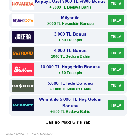
Kupaya Özel 3000 TL %300 Bonus
TIKLA
+ 3000 TL Bedava Bahis
Milyar ile
TIKLA
8000 TL Hoşgeldin Bonusu
3.000 TL Bonus
TIKLA
+ 50 Freespin
4.000 TL Bonus
TIKLA
1000 TL Bedava Bahis
10.000 TL Hoşgeldin Bonusu
TIKLA
+ 50 Freespin
5.000 TL İade Bonusu
TIKLA
+ 1000 TL Risksiz Bahis
Winnit ile 5.000 TL Hoş Geldin
Bonusu
TIKLA
+ 500 TL Bedava Bahis
Casino Maxi Giriş Yap
ANASAYFA
CASINOMAXI