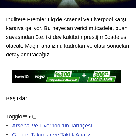
İngiltere Premier Lig’de Arsenal ve Liverpool karşı
karşıya geliyor. Bu heyecan verici mücadele, puan
savaşından öte, iki dev kulübün prestij mücadelesi
olacak. Maçın analizini, kadroları ve olası sonuçları
detaylandıracağız.
Başlıklar
Toggle
Arsenal ve Liverpool’un Tarihçesi
Güncel Takımlar ve Taktik Analizi