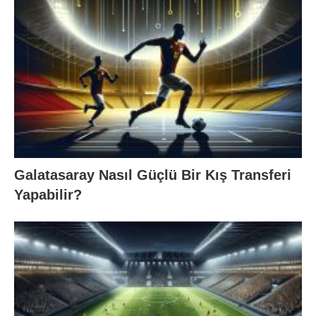
Galatasaray Nasıl Güçlü Bir Kış Transferi
Yapabilir?