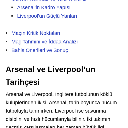
Arsenal’in Kadro Yapısı
Liverpool’un Güçlü Yanları
Maçın Kritik Noktaları
Maç Tahmini ve İddaa Analizi
Bahis Önerileri ve Sonuç
Arsenal ve Liverpool’un
Tarihçesi
Arsenal ve Liverpool, İngiltere futbolunun köklü
kulüplerinden ikisi. Arsenal, tarih boyunca hücum
futboluyla tanınırken, Liverpool ise savunma
disiplini ve hızlı hücumlarıyla bilinir. İki takımın
geçmiş karşılaşmaları her zaman büyük ilgi