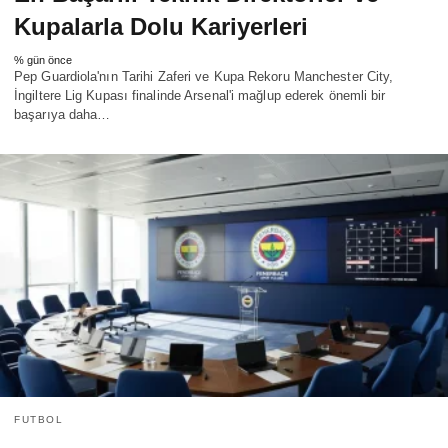
Kupalarla Dolu Kariyerleri
% gün önce
Pep Guardiola'nın Tarihi Zaferi ve Kupa Rekoru Manchester City,
İngiltere Lig Kupası finalinde Arsenal'i mağlup ederek önemli bir
başarıya daha…
FUTBOL