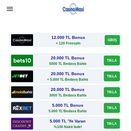
12.000 TL Bonus
GİRİŞ
+ 120 Freespin
20.000 TL Bonus
TIKLA
5000 TL Bedava Bahis
20.000 TL Bonus
TIKLA
+ 5.000 TL Bedava Bahis
20.000 TL Bonus
TIKLA
3000 TL Bedava Bahis
5.000 TL Bonus
TIKLA
5.000 TL Bedava Bahis
5.000 TL 'Ye Varan
TIKLA
%100 Nakit İade!