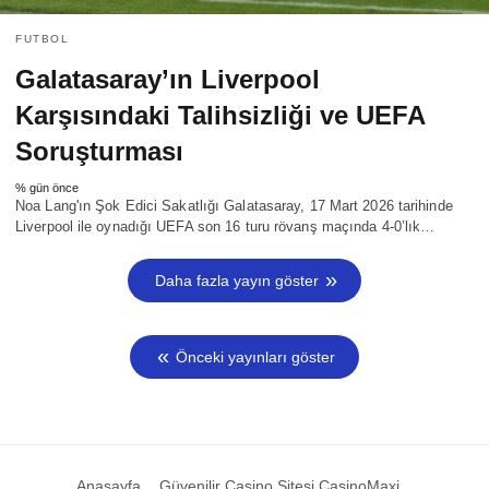
FUTBOL
Galatasaray’ın Liverpool
Karşısındaki Talihsizliği ve UEFA
Soruşturması
% gün önce
Noa Lang'ın Şok Edici Sakatlığı Galatasaray, 17 Mart 2026 tarihinde
Liverpool ile oynadığı UEFA son 16 turu rövanş maçında 4-0’lık…
Daha fazla yayın göster
Önceki yayınları göster
Anasayfa
Güvenilir Casino Sitesi CasinoMaxi