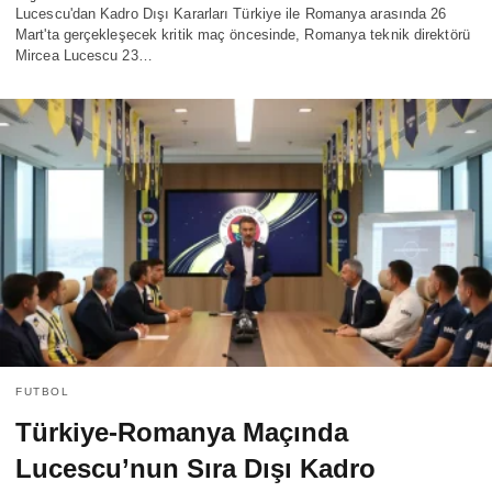
Lucescu'dan Kadro Dışı Kararları Türkiye ile Romanya arasında 26
Mart'ta gerçekleşecek kritik maç öncesinde, Romanya teknik direktörü
Mircea Lucescu 23…
FUTBOL
Türkiye-Romanya Maçında
Lucescu’nun Sıra Dışı Kadro