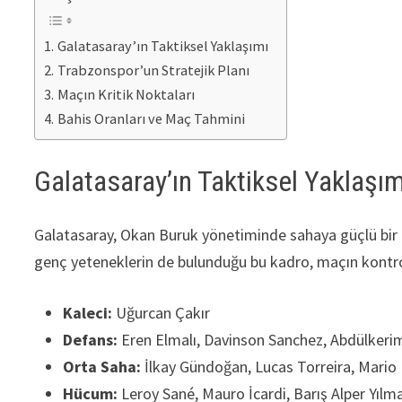
Galatasaray’ın Taktiksel Yaklaşımı
Trabzonspor’un Stratejik Planı
Maçın Kritik Noktaları
Bahis Oranları ve Maç Tahmini
Galatasaray’ın Taktiksel Yaklaşım
Galatasaray, Okan Buruk yönetiminde sahaya güçlü bir k
genç yeteneklerin de bulunduğu bu kadro, maçın kontro
Kaleci:
Uğurcan Çakır
Defans:
Eren Elmalı, Davinson Sanchez, Abdülkerim
Orta Saha:
İlkay Gündoğan, Lucas Torreira, Mario
Hücum:
Leroy Sané, Mauro İcardi, Barış Alper Yılm