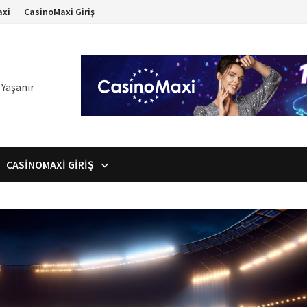
axi
CasinoMaxi Giriş
 Yaşanır
CASINOMAXI GIRIŞ