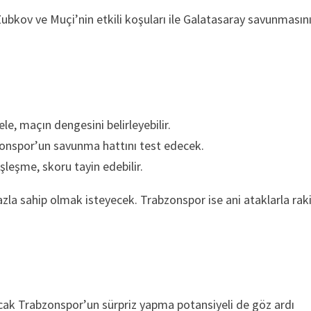
Zubkov ve Muçi’nin etkili koşuları ile Galatasaray savunmasın
, maçın dengesini belirleyebilir.
onspor’un savunma hattını test edecek.
şleşme, skoru tayin edebilir.
zla sahip olmak isteyecek. Trabzonspor ise ani ataklarla raki
cak Trabzonspor’un sürpriz yapma potansiyeli de göz ardı