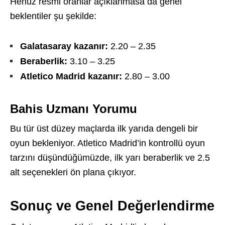
Henüz resmi oranlar açıklanmasa da genel
beklentiler şu şekilde:
Galatasaray kazanır:
2.20 – 2.35
Beraberlik:
3.10 – 3.25
Atletico Madrid kazanır:
2.80 – 3.00
Bahis Uzmanı Yorumu
Bu tür üst düzey maçlarda ilk yarıda dengeli bir
oyun bekleniyor. Atletico Madrid’in kontrollü oyun
tarzını düşündüğümüzde, ilk yarı beraberlik ve 2.5
alt seçenekleri ön plana çıkıyor.
Sonuç ve Genel Değerlendirme