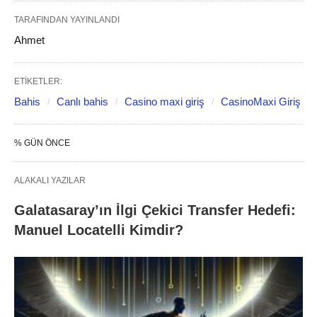
TARAFINDAN YAYINLANDI
Ahmet
ETIKETLER:
Bahis
Canlı bahis
Casino maxi giriş
CasinoMaxi Giriş
% GÜN ÖNCE
ALAKALI YAZILAR
Galatasaray’ın İlgi Çekici Transfer Hedefi:
Manuel Locatelli Kimdir?