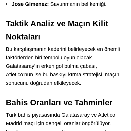
Jose Gimenez:
Savunmanın bel kemiği.
Taktik Analiz ve Maçın Kilit
Noktaları
Bu karşılaşmanın kaderini belirleyecek en önemli
faktörlerden biri tempolu oyun olacak.
Galatasaray’ın erken gol bulma çabası,
Atletico’nun ise bu baskıyı kırma stratejisi, maçın
sonucunu doğrudan etkileyecek.
Bahis Oranları ve Tahminler
Türk bahis piyasasında Galatasaray ve Atletico
Madrid maçı için dengeli oranlar öngörülüyor.