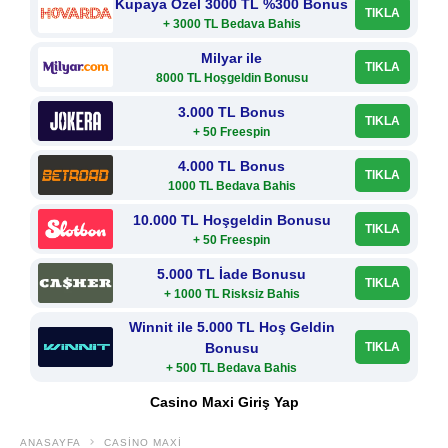
Kupaya Özel 3000 TL %300 Bonus
TIKLA
+ 3000 TL Bedava Bahis
Milyar ile
TIKLA
8000 TL Hoşgeldin Bonusu
3.000 TL Bonus
TIKLA
+ 50 Freespin
4.000 TL Bonus
TIKLA
1000 TL Bedava Bahis
10.000 TL Hoşgeldin Bonusu
TIKLA
+ 50 Freespin
5.000 TL İade Bonusu
TIKLA
+ 1000 TL Risksiz Bahis
Winnit ile 5.000 TL Hoş Geldin
Bonusu
TIKLA
+ 500 TL Bedava Bahis
Casino Maxi Giriş Yap
ANASAYFA
CASINO MAXI