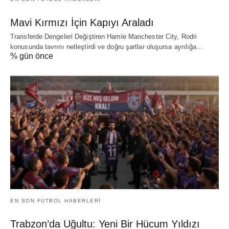
Mavi Kırmızı İçin Kapıyı Araladı
Transferde Dengeleri Değiştiren Hamle Manchester City, Rodri
konusunda tavrını netleştirdi ve doğru şartlar oluşursa ayrılığa…
% gün önce
EN SON FUTBOL HABERLERI
Trabzon’da Uğultu: Yeni Bir Hücum Yıldızı