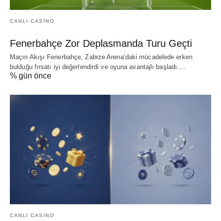
CANLI CASINO
Fenerbahçe Zor Deplasmanda Turu Geçti
Maçın Akışı Fenerbahçe, Zabrze Arena’daki mücadelede erken
bulduğu fırsatı iyi değerlendirdi ve oyuna avantajlı başladı.…
% gün önce
CANLI CASINO