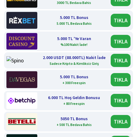
3000 TL Bedava Bahis
5.000 TL Bonus
TIKLA
5.000 TL Bedava Bahis
5.000 TL 'Ye Varan
TIKLA
%100 Nakit İade!
2.000 USDT (88.000TL) Nakit İade
TIKLA
Sadece Kripto & Kimliksiz Giriş
5.000 TL Bonus
TIKLA
+ 300 Freespin
6.000 TL Hoş Geldin Bonusu
TIKLA
+ 80 Freespin
5050 TL Bonus
TIKLA
+ 500 TL Bedava Bahis