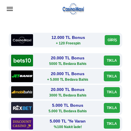
12.000 TL Bonus
GİRİŞ
+ 120 Freespin
20.000 TL Bonus
TIKLA
5000 TL Bedava Bahis
20.000 TL Bonus
TIKLA
+ 5.000 TL Bedava Bahis
20.000 TL Bonus
TIKLA
3000 TL Bedava Bahis
5.000 TL Bonus
TIKLA
5.000 TL Bedava Bahis
5.000 TL 'Ye Varan
TIKLA
%100 Nakit İade!