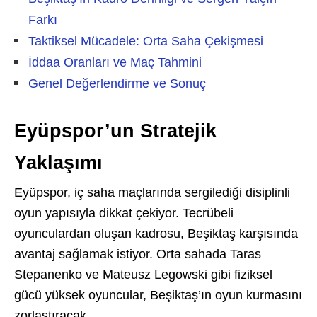
Farkı
Taktiksel Mücadele: Orta Saha Çekişmesi
İddaa Oranları ve Maç Tahmini
Genel Değerlendirme ve Sonuç
Eyüpspor’un Stratejik
Yaklaşımı
Eyüpspor, iç saha maçlarında sergilediği disiplinli
oyun yapısıyla dikkat çekiyor. Tecrübeli
oyunculardan oluşan kadrosu, Beşiktaş karşısında
avantaj sağlamak istiyor. Orta sahada Taras
Stepanenko ve Mateusz Legowski gibi fiziksel
gücü yüksek oyuncular, Beşiktaş’ın oyun kurmasını
zorlaştıracak.