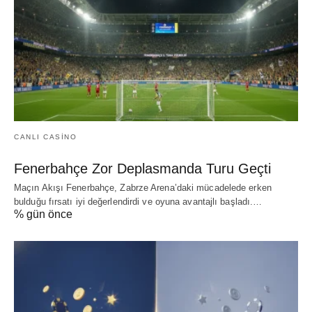
CANLI CASINO
Fenerbahçe Zor Deplasmanda Turu Geçti
Maçın Akışı Fenerbahçe, Zabrze Arena’daki mücadelede erken
bulduğu fırsatı iyi değerlendirdi ve oyuna avantajlı başladı.…
% gün önce