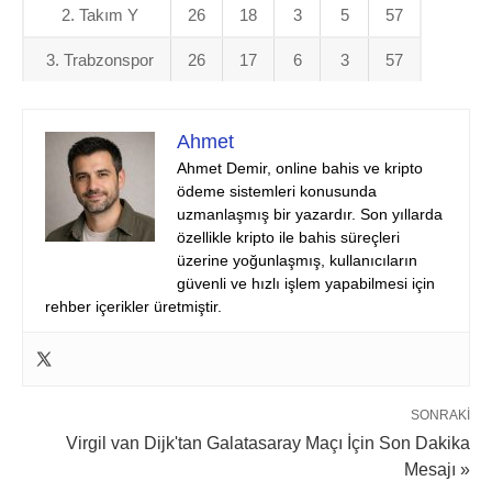
2. Takım Y
26
18
3
5
57
3. Trabzonspor
26
17
6
3
57
Ahmet
Ahmet Demir, online bahis ve kripto
ödeme sistemleri konusunda
uzmanlaşmış bir yazardır. Son yıllarda
özellikle kripto ile bahis süreçleri
üzerine yoğunlaşmış, kullanıcıların
güvenli ve hızlı işlem yapabilmesi için
rehber içerikler üretmiştir.
SONRAKI
Virgil van Dijk'tan Galatasaray Maçı İçin Son Dakika
Mesajı »