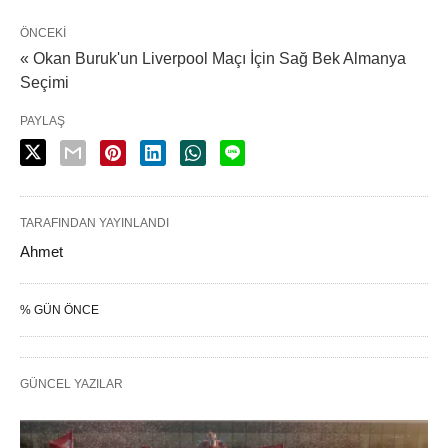
ÖNCEKI
« Okan Buruk'un Liverpool Maçı İçin Sağ Bek Almanya
Seçimi
PAYLAŞ
TARAFINDAN YAYINLANDI
Ahmet
% GÜN ÖNCE
GÜNCEL YAZILAR