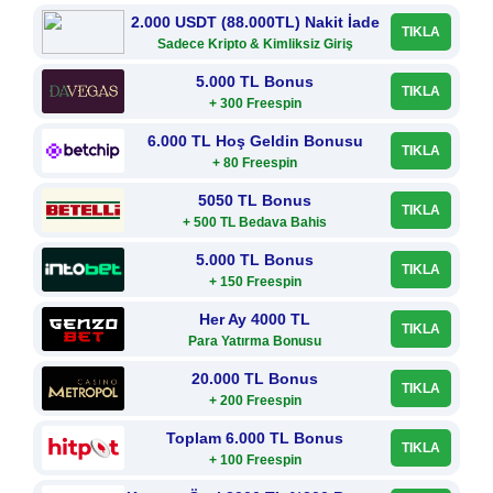
2.000 USDT (88.000TL) Nakit İade
TIKLA
Sadece Kripto & Kimliksiz Giriş
5.000 TL Bonus
TIKLA
+ 300 Freespin
6.000 TL Hoş Geldin Bonusu
TIKLA
+ 80 Freespin
5050 TL Bonus
TIKLA
+ 500 TL Bedava Bahis
5.000 TL Bonus
TIKLA
+ 150 Freespin
Her Ay 4000 TL
TIKLA
Para Yatırma Bonusu
20.000 TL Bonus
TIKLA
+ 200 Freespin
Toplam 6.000 TL Bonus
TIKLA
+ 100 Freespin