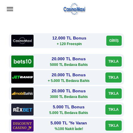
12.000 TL Bonus
GİRİŞ
+ 120 Freespin
20.000 TL Bonus
TIKLA
5000 TL Bedava Bahis
20.000 TL Bonus
TIKLA
+ 5.000 TL Bedava Bahis
20.000 TL Bonus
TIKLA
3000 TL Bedava Bahis
5.000 TL Bonus
TIKLA
5.000 TL Bedava Bahis
5.000 TL 'Ye Varan
TIKLA
%100 Nakit İade!