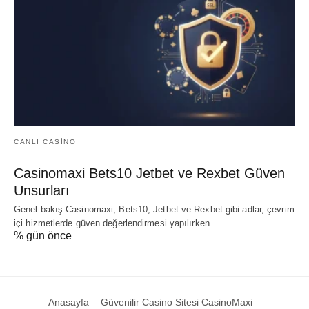
CANLI CASINO
Casinomaxi Bets10 Jetbet ve Rexbet Güven
Unsurları
Genel bakış Casinomaxi, Bets10, Jetbet ve Rexbet gibi adlar, çevrim
içi hizmetlerde güven değerlendirmesi yapılırken…
% gün önce
Anasayfa
Güvenilir Casino Sitesi CasinoMaxi