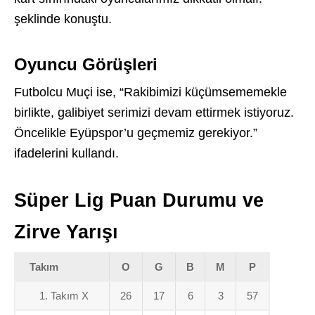
şeklinde konuştu.
Oyuncu Görüşleri
Futbolcu Muçi ise, “Rakibimizi küçümsememekle
birlikte, galibiyet serimizi devam ettirmek istiyoruz.
Öncelikle Eyüpspor’u geçmemiz gerekiyor.”
ifadelerini kullandı.
Süper Lig Puan Durumu ve
Zirve Yarışı
Takım
O
G
B
M
P
1. Takım X
26
17
6
3
57