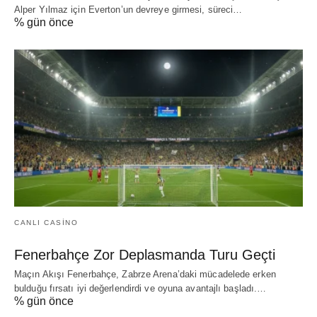
Alper Yılmaz için Everton’un devreye girmesi, süreci…
% gün önce
CANLI CASINO
Fenerbahçe Zor Deplasmanda Turu Geçti
Maçın Akışı Fenerbahçe, Zabrze Arena’daki mücadelede erken
bulduğu fırsatı iyi değerlendirdi ve oyuna avantajlı başladı.…
% gün önce