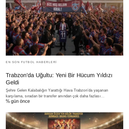
EN SON FUTBOL HABERLERI
Trabzon’da Uğultu: Yeni Bir Hücum Yıldızı
Geldi
Şehre Gelen Kalabalığın Yarattığı Hava Trabzon’da yaşanan
karşılama, sıradan bir transfer anından çok daha fazlası…
% gün önce