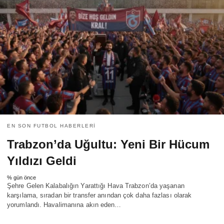
EN SON FUTBOL HABERLERI
Trabzon’da Uğultu: Yeni Bir Hücum
Yıldızı Geldi
% gün önce
Şehre Gelen Kalabalığın Yarattığı Hava Trabzon’da yaşanan
karşılama, sıradan bir transfer anından çok daha fazlası olarak
yorumlandı. Havalimanına akın eden…