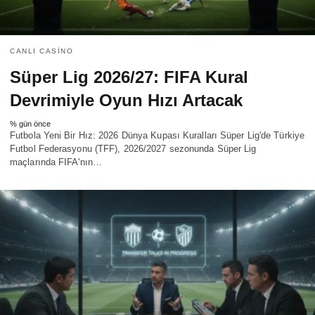
CANLI CASINO
Süper Lig 2026/27: FIFA Kural
Devrimiyle Oyun Hızı Artacak
% gün önce
Futbola Yeni Bir Hız: 2026 Dünya Kupası Kuralları Süper Lig'de Türkiye
Futbol Federasyonu (TFF), 2026/2027 sezonunda Süper Lig
maçlarında FIFA'nın…