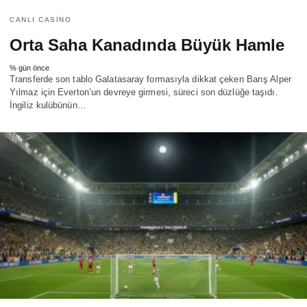
CANLI CASINO
Orta Saha Kanadında Büyük Hamle
% gün önce
Transferde son tablo Galatasaray formasıyla dikkat çeken Barış Alper
Yılmaz için Everton’un devreye girmesi, süreci son düzlüğe taşıdı.
İngiliz kulübünün…