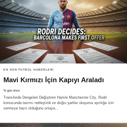
EN SON FUTBOL HABERLERI
Mavi Kırmızı İçin Kapıyı Araladı
% gün önce
Transferde Dengeleri Değiştiren Hamle Manchester City, Rodri
konusunda tavrını netleştirdi ve doğru şartlar oluşursa ayrılığa izin
vermeye hazır olduğunu ortaya…