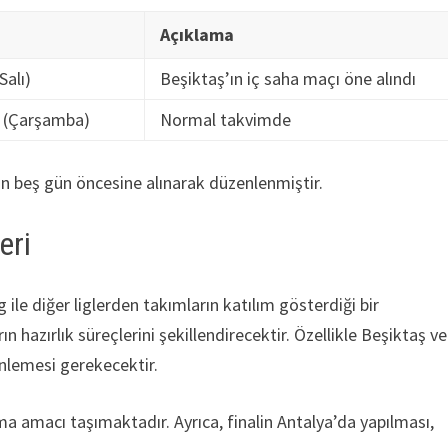
Açıklama
Salı)
Beşiktaş’ın iç saha maçı öne alındı
6 (Çarşamba)
Normal takvimde
nin beş gün öncesine alınarak düzenlenmiştir.
eri
 ile diğer liglerden takımların katılım gösterdiği bir
ın hazırlık süreçlerini şekillendirecektir. Özellikle Beşiktaş ve
nlemesi gerekecektir.
a amacı taşımaktadır. Ayrıca, finalin Antalya’da yapılması,