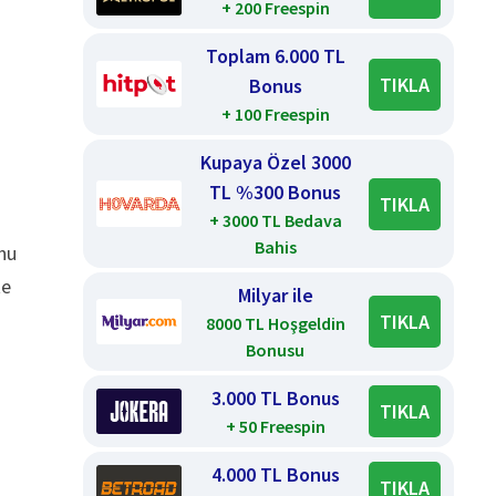
+ 200 Freespin
Toplam 6.000 TL
TIKLA
Bonus
+ 100 Freespin
Kupaya Özel 3000
TL %300 Bonus
TIKLA
+ 3000 TL Bedava
Bahis
onu
te
Milyar ile
TIKLA
8000 TL Hoşgeldin
Bonusu
3.000 TL Bonus
TIKLA
+ 50 Freespin
4.000 TL Bonus
TIKLA