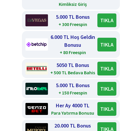
Kimliksiz Giriş
5.000 TL Bonus
TIKLA
+ 300 Freespin
6.000 TL Hoş Geldin
TIKLA
Bonusu
+ 80 Freespin
5050 TL Bonus
TIKLA
+ 500 TL Bedava Bahis
5.000 TL Bonus
TIKLA
+ 150 Freespin
Her Ay 4000 TL
TIKLA
Para Yatırma Bonusu
20.000 TL Bonus
TIKLA