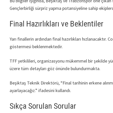
Bu bilgiler ışığında, Beşiktaş ve Trabzonspor öne çıkan
Gençlerbirliği sürpriz yapma potansiyeline sahip ekiplerd
Final Hazırlıkları ve Beklentiler
Yarı finallerin ardından final hazırlıkları hızlanacaktır
göstermesi beklenmektedir.
TFF yetkilileri, organizasyonu mükemmel bir şekilde yü
üzere tüm detayları göz önünde bulundurmakta.
Beşiktaş Teknik Direktörü, “Final tarihinin erkene alınm
ayarlayacağız.” ifadesini kullandı.
Sıkça Sorulan Sorular