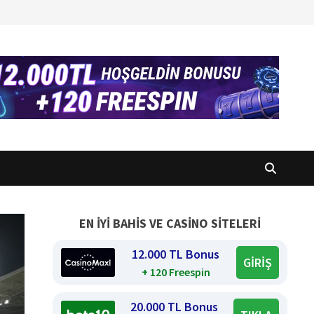
EN İYİ BAHİS VE CASİNO SİTELERİ
12.000 TL Bonus
GİRİŞ
+ 120 Freespin
20.000 TL Bonus